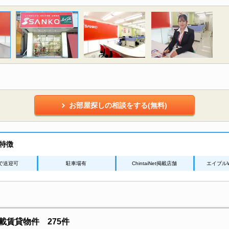
お部屋探しの相談をする(無料)
特徴
で送迎可
駐車場有
ChintaiNet掲載店舗
エイブル
賃貸物件 275件