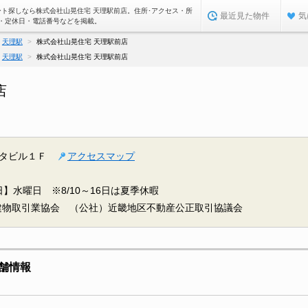
ート探しなら株式会社山晃住宅 天理駅前店。住所･アクセス・所
最近見た物件
気
・定休日・電話番号などを掲載。
天理駅
株式会社山晃住宅 天理駅前店
天理駅
株式会社山晃住宅 天理駅前店
店
キタビル１Ｆ
アクセスマップ
】水曜日 ※8/10～16日は夏季休暇
建物取引業協会 （公社）近畿地区不動産公正取引協議会
舗情報