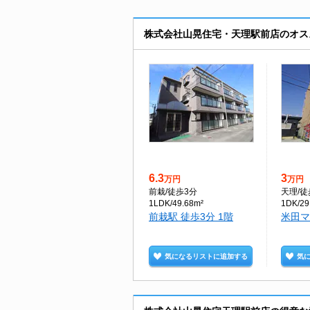
株式会社山晃住宅・天理駅前店のオス
6.3
3
万円
万円
前栽
/徒歩3分
天理
/
1LDK/49.68m²
1DK/29
前栽駅 徒歩3分 1階
米田マ
気になるリストに追加する
気