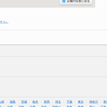
店舗の位置に戻る
がそう』
山形
福島
茨城
栃木
群馬
埼玉
千葉
東京
神奈川
新