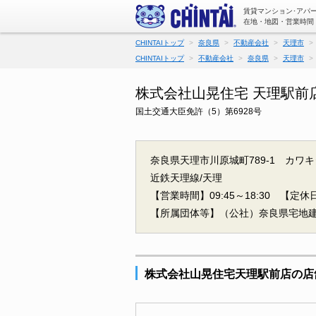
賃貸マンション･アパ
在地・地図・営業時間
CHINTAIトップ
奈良県
不動産会社
天理市
CHINTAIトップ
不動産会社
奈良県
天理市
株式会社山晃住宅 天理駅前
国土交通大臣免許（5）第6928号
奈良県天理市川原城町789-1 カワ
近鉄天理線/天理
【営業時間】09:45～18:30
【定休日
【所属団体等】（公社）奈良県宅地
株式会社山晃住宅天理駅前店の店