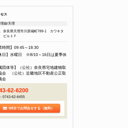
クセス
理線/天理
地
奈良県天理市川原城町789-1 カワキタ
ビル１Ｆ
時間】09:45～18:30
休日】水曜日 ※8/10～16日は夏季休
属団体等】（公社）奈良県宅地建物取
協会 （公社）近畿地区不動産公正取
議会
43-62-6200
：0743-62-6455
WEBでお問合せする（無料）