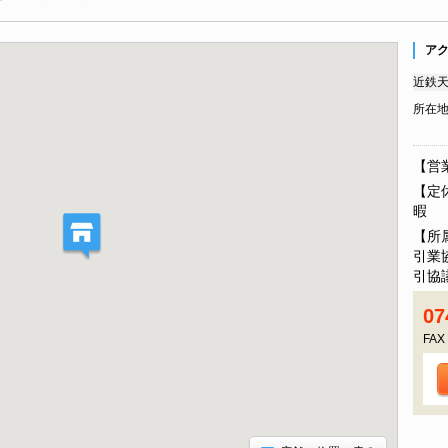
ア
近鉄天
所在
【営業
【定
暇
【所
引業
引協
07
FAX