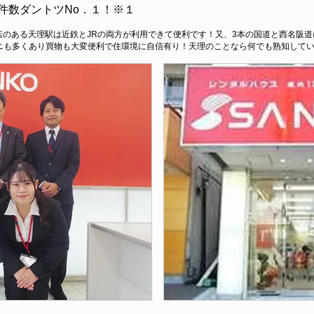
件数ダントツNo．１！※１
駅前店のある天理駅は近鉄とJRの両方が利用できて便利です！又、3本の国道と西名阪
ニも多くあり買物も大変便利で住環境に自信有り！天理のことなら何でも熟知して