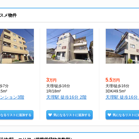
スメ物件
3
5.5
万円
万円
徒歩7分
天理
/徒歩16分
天理
/徒歩16分
.5m²
1R/18m²
3DK/49.5m²
ンション3階
天理駅 徒歩16分 2階
天理駅 徒歩16分
になるリストに追加する
気になるリストに追加する
気になるリストに