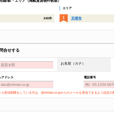
沿線/駅・エリア（掲載賃貸物件数順）
エリア
天理市
240件
問合せする
お名前（カナ）
ルアドレス
電話番号
ール受信制限をしている方は、@chintai.co.jpからのメールを受信できるよう設