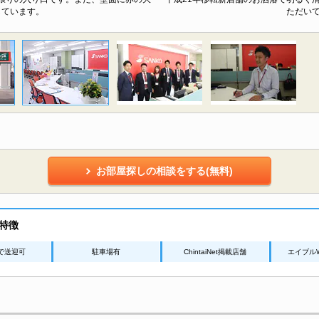
しています。
ただい
お部屋探しの相談をする(無料)
特徴
で送迎可
駐車場有
ChintaiNet掲載店舗
エイブル