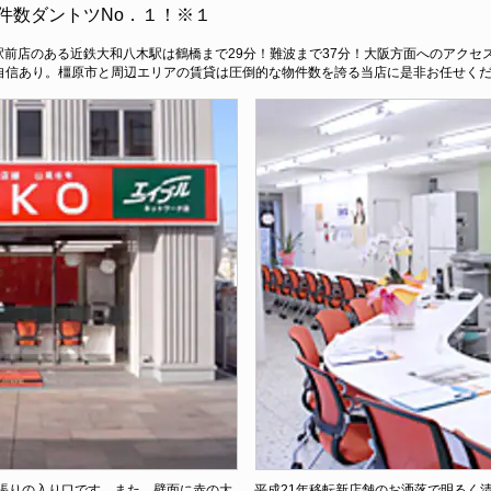
件数ダントツNo．１！※１
八木駅前店のある近鉄大和八木駅は鶴橋まで29分！難波まで37分！大阪方面へのアク
自信あり。橿原市と周辺エリアの賃貸は圧倒的な物件数を誇る当店に是非お任せく
張りの入り口です。また、壁面に赤の大
平成21年移転新店舗のお洒落で明るく