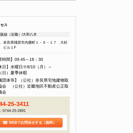
クセス
阪線（近畿）/大和八木
地
奈良県橿原市内膳町１－６－１７ 大杉
ビル１F
時間】09:45～18：30
休日】水曜日※8/10（月）～
6（日）夏季休暇
属団体等】（公社）奈良県宅地建物取
協会 （公社）近畿地区不動産公正取
議会
44-25-3411
：0744-25-2891
WEBでお問合せする（無料）