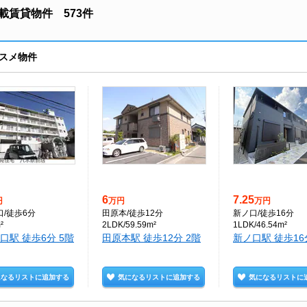
賃貸物件 573件
スメ物件
6
7.25
円
万円
万円
口
/徒歩6分
田原本
/徒歩12分
新ノ口
/徒歩16分
²
2LDK/59.59m²
1LDK/46.54m²
口駅 徒歩6分 5階
田原本駅 徒歩12分 2階
新ノ口駅 徒歩16
になるリストに追加する
気になるリストに追加する
気になるリストに