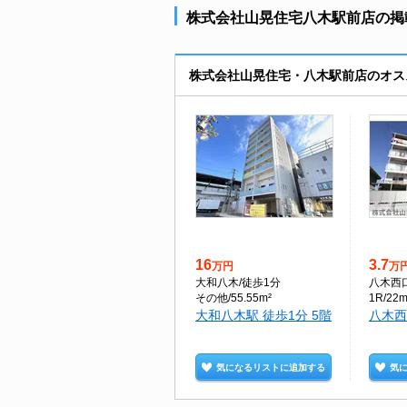
株式会社山晃住宅八木駅前店の掲載
株式会社山晃住宅・八木駅前店のオス
16
3.7
万円
万
大和八木
/徒歩1分
八木西
その他/55.55m²
1R/22m
大和八木駅 徒歩1分 5階
八木西
気になるリストに追加する
気