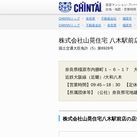
賃貸マンション･アパ
在地・地図・営業時間
CHINTAIトップ
奈良県
不動産会社
橿原市
CHINTAIトップ
不動産会社
奈良県
橿原市
株式会社山晃住宅 八木駅前
国土交通大臣免許（5）第6928号
奈良県橿原市内膳町１－６－１７ 大
近鉄大阪線（近畿）/大和八木
【営業時間】09:45～18：30
【定休
【所属団体等】（公社）奈良県宅地
株式会社山晃住宅八木駅前店の店