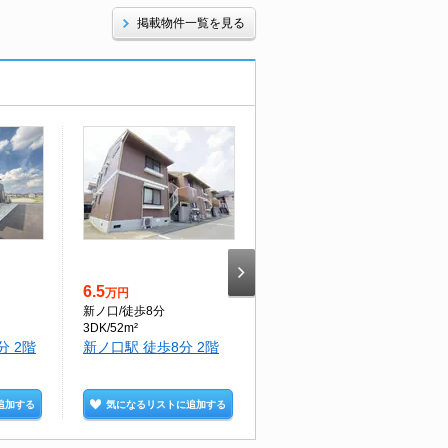
掲載物件一覧を見る
6.5
5.7
万円
万円
新ノ口
/徒歩8分
大和八木
/徒歩15分
3DK/52m²
3DK/56m²
分 2階
新ノ口駅 徒歩8分 2階
大和八木駅 徒歩15分 3
階
追加する
気になるリストに追加する
気になるリストに追加する