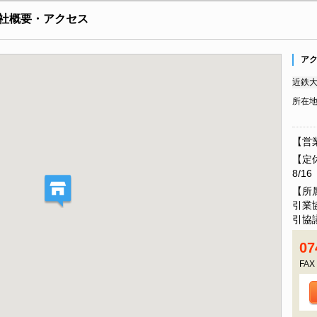
社概要・アクセス
ア
近鉄大
所在
【営業
【定
8/1
【所
引業
引協
07
FAX