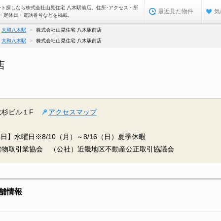
ート探しなら株式会社山晃住宅 八木駅前店。住所･アクセス・所
最近見た物件
気
・定休日・電話番号などを掲載。
大和八木駅
株式会社山晃住宅 八木駅前店
大和八木駅
株式会社山晃住宅 八木駅前店
店
杉ビル１F
アクセスマップ
日】水曜日※8/10（月）～8/16（日）夏季休暇
建物取引業協会 （公社）近畿地区不動産公正取引協議会
舗情報