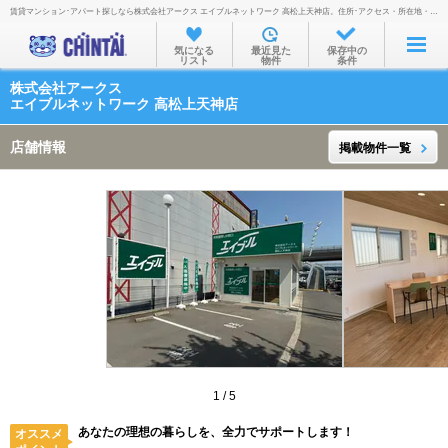
賃貸マンション･アパート探しなら株式会社アークス エイブルネットワーク 高松上天神店。住所･アクセス・所在地・地図・営業時間・定休日・電話番号などを掲載。
お部屋を探す
気になる
最近見た
保存中の
リスト
物件
条件
沿線・駅から
株式会社アークス
住所から
エイブルネットワーク 高松上天神店
家賃相場から
店舗情報
掲載物件一覧
通勤通学時間から
物件特集から
不動産会社から
TOP
1
/
5
あなたの理想の暮らしを、全力でサポートします！
オススメ