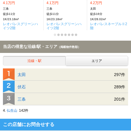
4.1万円
4.1万円
4.2万円
三条
三条
太田
徒歩11分
徒歩11分
徒歩16分
1K/23.18m²
1K/23.18m²
1K/28.02m²
レオパレスグリーンハ
レオパレスグリーンハ
レオパレスネーブルⅡ2
イツ2階
イツ2階
階
当店の得意な沿線/駅・エリア
（掲載物件数順）
沿線・駅
エリア
太田
297件
伏石
289件
三条
201件
4.
仏生山
142件
この店舗にお問合せする