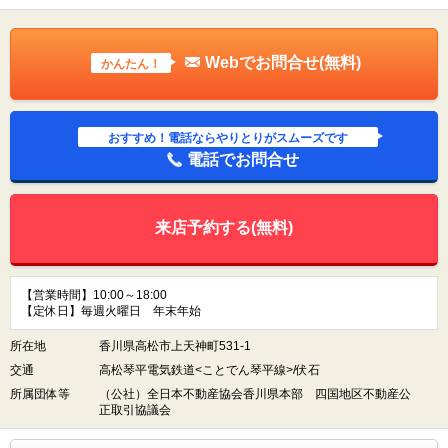
Webでお問合せ(無料)
かんたん！
おすすめ！電話ならやりとりがスムーズです
電話でお問合せ
来店予約する(無料)
【営業時間】10:00～18:00
【定休日】毎週火曜日 年末年始
所在地
香川県高松市上天神町531-1
交通
高松琴平電気鉄道<ことでん琴平線>/伏石
所属団体等
（公社）全日本不動産協会香川県本部 四国地区不動産公
正取引協議会