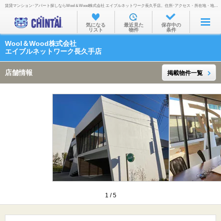
賃貸マンション･アパート探しならWool＆Wood株式会社 エイブルネットワーク長久手店。住所･アクセス・所在地・地図・営業時間・定休日・電話番号などを掲載。
お部屋を探す
気になる
最近見た
保存中の
リスト
物件
条件
沿線・駅から
Wool＆Wood株式会社
住所から
エイブルネットワーク長久手店
家賃相場から
店舗情報
掲載物件一覧
通勤通学時間から
物件特集から
不動産会社から
TOP
1
/
5