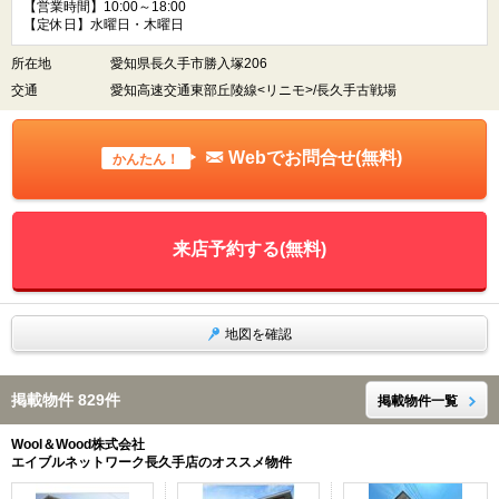
【営業時間】10:00～18:00
【定休日】水曜日・木曜日
所在地
愛知県長久手市勝入塚206
交通
愛知高速交通東部丘陵線<リニモ>/長久手古戦場
Webでお問合せ(無料)
かんたん！
来店予約する(無料)
地図を確認
掲載物件 829件
掲載物件一覧
Wool＆Wood株式会社
エイブルネットワーク長久手店のオススメ物件