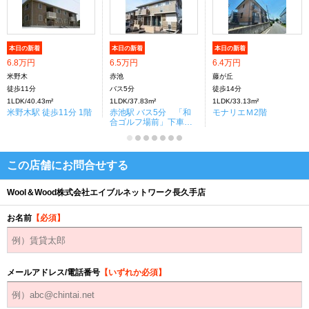
本日の新着
本日の新着
本日の新着
6.8万円
6.5万円
6.4万円
米野木
赤池
藤が丘
徒歩11分
バス5分
徒歩14分
1LDK/40.43m²
1LDK/37.83m²
1LDK/33.13m²
米野木駅 徒歩11分 1階
赤池駅 バス5分 「和
モナリエＭ2階
合ゴルフ場前」下車：
停歩8分 1階
この店舗にお問合せする
Wool＆Wood株式会社エイブルネットワーク長久手店
お名前
【必須】
メールアドレス/電話番号
【いずれか必須】