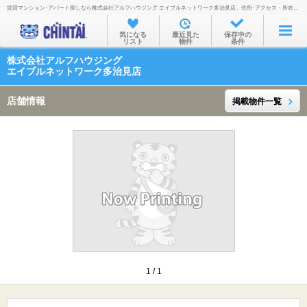
賃貸マンション･アパート探しなら株式会社アルフハウジング エイブルネットワーク多治見店。住所･アクセス・所在地・地図・営業時間・定休日・電話番号などを掲載。
お部屋を探す
気になる
最近見た
保存中の
リスト
物件
条件
沿線・駅から
株式会社アルフハウジング
住所から
エイブルネットワーク多治見店
家賃相場から
店舗情報
掲載物件一覧
通勤通学時間から
物件特集から
不動産会社から
TOP
1
/
1