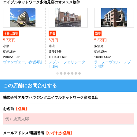
エイブルネットワーク多治見店のオススメ物件
本日の新着
新着
新着
5.7万円
5万円
5.3万円
小泉
瑞浪
多治見
徒歩18分
徒歩17分
徒歩15分
2DK/51.3m²
1LDK/41.6m²
1K/30.44m²
ヴァンヴェール赤坂4階
メゾン フェリジータ
ラ ヌーヴェル メゾ
Ⅱ1階
ン4階
この店舗にお問合せする
株式会社アルフハウジングエイブルネットワーク多治見店
お名前
【必須】
メールアドレス/電話番号
【いずれか必須】