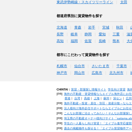
東武伊勢崎線・スカイツリーライン
太田
都道府県別に賃貸物件を探す
北海道
青森
岩手
宮城
秋田
長野
岐阜
静岡
愛知
三重
滋
高知
福岡
佐賀
長崎
熊本
大
都市にこだわって賃貸物件を探す
札幌市
仙台市
さいたま市
千葉市
神戸市
岡山市
広島市
北九州市
CHINTAI：
賃貸・部屋探し情報サイト
学生向け賃貸
海
[PR]
海外の不動産・賃貸情報ならエイブル海外店にお任
香港
｜
台湾
｜
高雄
｜
上海
｜
蘇州
｜
深セン
｜
広州
[PR]
海外不動産～投資・居住・別荘・資産分散～ならエ
[PR]
法人様向け海外赴任サポートならエイブルにお任せ
[PR]
こんなお部屋に泊まってみたい！そんなお部屋探し
[PR]
埼玉県の不動産オーナー様向けサイト「saitama.a
[PR]
学生の一人暮らし向け賃貸！「エイブル進学応援部
[PR]
過去の掲載物件も探せる！「エイブル賃貸物件アー