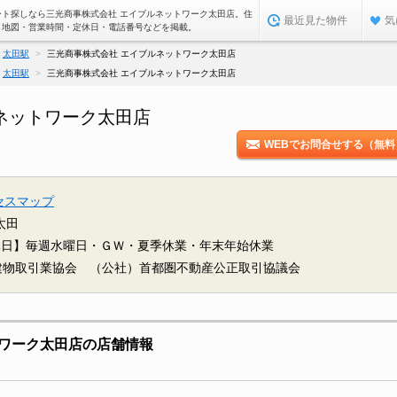
ート探しなら三光商事株式会社 エイブルネットワーク太田店。住
最近見た物件
気
・地図・営業時間・定休日・電話番号などを掲載。
太田駅
三光商事株式会社 エイブルネットワーク太田店
太田駅
三光商事株式会社 エイブルネットワーク太田店
ネットワーク太田店
WEBでお問合せする（無料
セスマップ
太田
休日】毎週水曜日・ＧＷ・夏季休業・年末年始休業
建物取引業協会 （公社）首都圏不動産公正取引協議会
ワーク太田店の店舗情報