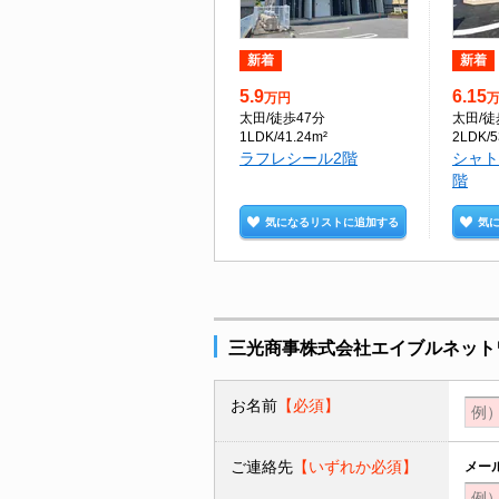
新着
新着
5.9
6.15
万円
太田
/徒歩47分
太田
/徒
1LDK/41.24m²
2LDK/5
ラフレシール2階
シャト
階
気になるリストに追加する
気
三光商事株式会社エイブルネット
お名前
【必須】
ご連絡先
【いずれか必須】
メー