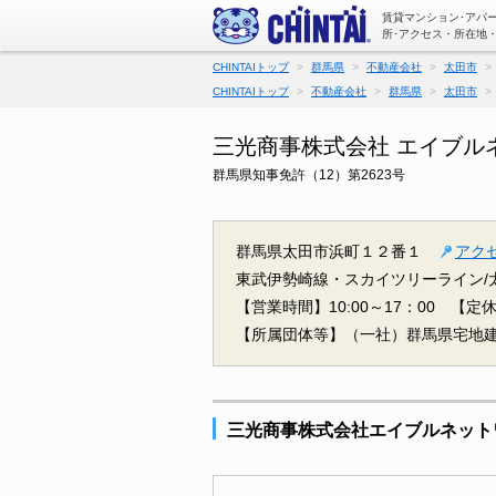
賃貸マンション･アパ
所･アクセス・所在地
CHINTAIトップ
群馬県
不動産会社
太田市
CHINTAIトップ
不動産会社
群馬県
太田市
三光商事株式会社 エイブル
群馬県知事免許（12）第2623号
群馬県太田市浜町１２番１
アク
東武伊勢崎線・スカイツリーライン/
【営業時間】10:00～17：00
【定
【所属団体等】（一社）群馬県宅地
三光商事株式会社エイブルネット