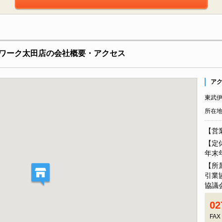
ワーク太田店の会社概要・アクセス
ア
東武伊
所在
【営業
【定
年末
【所
引業
協議
02
FAX