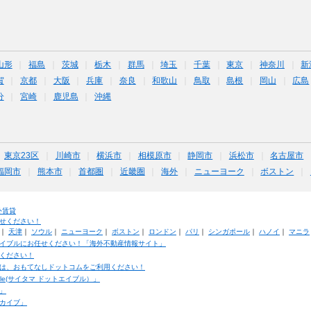
山形
福島
茨城
栃木
群馬
埼玉
千葉
東京
神奈川
新
賀
京都
大阪
兵庫
奈良
和歌山
鳥取
島根
岡山
広島
分
宮崎
鹿児島
沖縄
東京23区
川崎市
横浜市
相模原市
静岡市
浜松市
名古屋市
福岡市
熊本市
首都圏
近畿圏
海外
ニューヨーク
ボストン
外賃貸
せください！
｜
天津
｜
ソウル
｜
ニューヨーク
｜
ボストン
｜
ロンドン
｜
パリ
｜
シンガポール
｜
ハノイ
｜
マニラ
イブルにお任せください！「海外不動産情報サイト」
ください！
は、おもてなしドットコムをご利用ください！
ble(サイタマ ドットエイブル）」
」
カイブ」