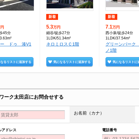
新着
新着
5.3
7.1
万円
万円
万円
歩45分
細谷
/徒歩27分
西小泉
/徒歩24分
3.63m²
1LDK/51.34m²
1LDK/37.54m²
ー ドゥ 湊V1
ネロミロスＣ1階
グリーンパーク
ノ1階
になるリストに追加する
気になるリストに追加する
気になるリストに
ワーク太田店にお問合せする
お名前（カナ）
ルアドレス
電話番号