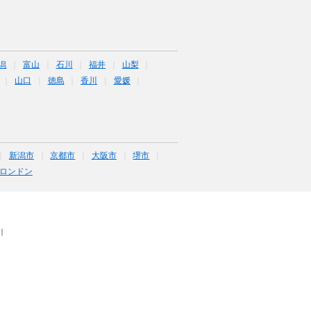
潟
富山
石川
福井
山梨
山口
徳島
香川
愛媛
新潟市
京都市
大阪市
堺市
ロンドン
｜