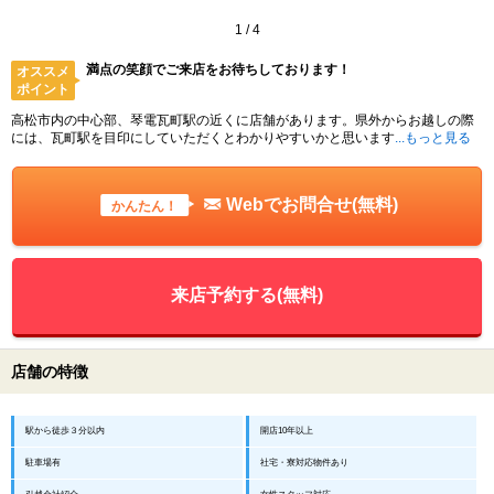
1
/
4
満点の笑顔でご来店をお待ちしております！
オススメ
ポイント
高松市内の中心部、琴電瓦町駅の近くに店舗があります。県外からお越しの際
には、瓦町駅を目印にしていただくとわかりやすいかと思います
...もっと見る
Webでお問合せ(無料)
かんたん！
来店予約する(無料)
店舗の特徴
駅から徒歩３分以内
開店10年以上
駐車場有
社宅・寮対応物件あり