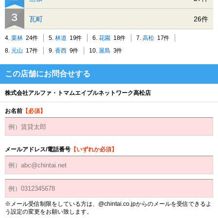
瓦町
26件
4.
栗林
24件
5.
林道
19件
6.
花園
18件
7.
高松
17件
8.
元山
17件
9.
香西
9件
10.
屋島
3件
この店舗にお問合せする
株式会社アルファ・トマムエイブルネットワーク高松店
お名前
【必須】
メールアドレス/電話番号
【いずれか必須】
※メール受信制限をしている方は、@chintai.co.jpからのメールを受信できるよ
う設定の変更をお願い致します。