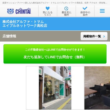
賃貸マンション･アパート探しなら株式会社アルファ・トマム エイブルネットワーク高松店。住所･アクセス・所在地・地図・営業時間・定休日・電話番号などを掲載。
お部屋を探す
気になる
最近見た
保存中の
リスト
物件
条件
沿線・駅から
株式会社アルファ・トマム
住所から
エイブルネットワーク高松店
家賃相場から
店舗情報
掲載物件一覧
通勤通学時間から
この不動産会社へはLINEでお問合せができます！
物件特集から
友だち追加してLINEでお問合せ（無料）
不動産会社から
TOP