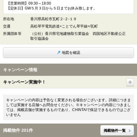
【営業時間】09:30～18:00
【定休日】GW５月３日から５日までお休み致します。
所在地
香川県高松市瓦町２-２-１９
交通
高松琴平電気鉄道<ことでん琴平線>/瓦町
所属団体等
（公社）香川県宅地建物取引業協会 四国地区不動産公正
取引協議会
地図を確認
キャンペーン情報
キャンペーン実施中！
キャンペーンの内容は予告なく変更される場合がございます。詳細につきま
しては実施する店舗へお問合せください。※キャンペーンの内容につきまし
ては、掲載店舗が実施するものであり、CHINTAIで保証できるものではござ
いません
掲載物件 201件
掲載物件一覧