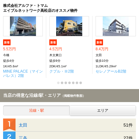
株式会社アルファ・トマム
エイブルネットワーク高松店のオススメ物件
新着
新着
新着
5.5万円
4.5万円
8.4万円
今橋
木太東口
太田
徒歩4分
徒歩9分
徒歩10分
1K/45.6m²
2DK/45.1m²
1LDK/45.29m²
MINE PALACE（マイン
クプル・Ⅲ2階
セレノアールB2階
パレス）2階
当店の得意な沿線/駅・エリア
（掲載物件数順）
沿線・駅
エリア
太田
51件
三条
27件