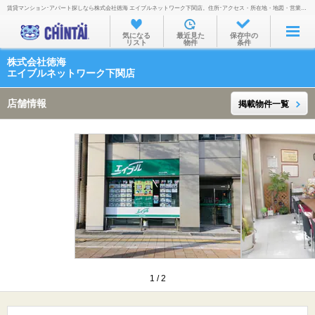
賃貸マンション･アパート探しなら株式会社徳海 エイブルネットワーク下関店。住所･アクセス・所在地・地図・営業時間・定休日・電話番号などを掲載。
お部屋を探す
気になる
最近見た
保存中の
リスト
物件
条件
沿線・駅から
株式会社徳海
住所から
エイブルネットワーク下関店
家賃相場から
店舗情報
掲載物件一覧
通勤通学時間から
物件特集から
不動産会社から
TOP
1
/
2