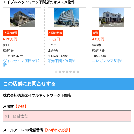
エイブルネットワーク下関店のオススメ物件
本日の新着
本日の新着
新着
6.28万円
6.5万円
4.8万円
後田
三百目
綾羅木
徒歩3分
徒歩1分
徒歩16分
1LDK/46.32m²
2LDK/61.46m²
1R/32.9m²
ヴィルセイン後田A棟2
栄光下関ビル5階
エレガンシアB1階
階
この店舗にお問合せする
株式会社徳海エイブルネットワーク下関店
お名前
【必須】
メールアドレス/電話番号
【いずれか必須】