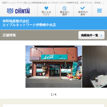
賃貸マンション･アパート探しなら伸和地産株式会社 エイブルネットワーク伊勢崎中央店。住所･アクセス・所在地・地図・営業時間・定休日・電話番号などを掲載。
お部屋を探す
気になる
最近見た
保存中の
リスト
物件
条件
沿線・駅から
伸和地産株式会社
住所から
エイブルネットワーク伊勢崎中央店
家賃相場から
店舗情報
掲載物件一覧
通勤通学時間から
物件特集から
不動産会社から
TOP
1
/
4