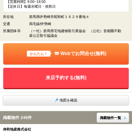
【営業時間】9:00~18:00
【定休日】毎週水曜日・祝祭日
所在地
群馬県伊勢崎市昭和町１６２９番地４
交通
両毛線/伊勢崎
所属団体等
（一社）群馬県宅地建物取引業協会 （公社）首都圏不動
産公正取引協議会
Webでお問合せ(無料)
かんたん！
来店予約する(無料)
地図を確認
掲載物件 249件
掲載物件一覧
伸和地産株式会社