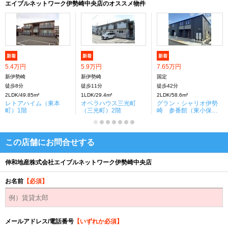
エイブルネットワーク伊勢崎中央店のオススメ物件
新着
新着
新着
5.4万円
5.9万円
7.65万円
新伊勢崎
新伊勢崎
国定
徒歩8分
徒歩11分
徒歩42分
2LDK/49.85m²
1LDK/29.4m²
2LDK/58.6m²
レトアハイム（東本
オペラハウス三光町
グラン・シャリオ伊勢
町）1階
（三光町）2階
崎 参番館（東小保方
町）2階
この店舗にお問合せする
伸和地産株式会社エイブルネットワーク伊勢崎中央店
お名前
【必須】
メールアドレス/電話番号
【いずれか必須】