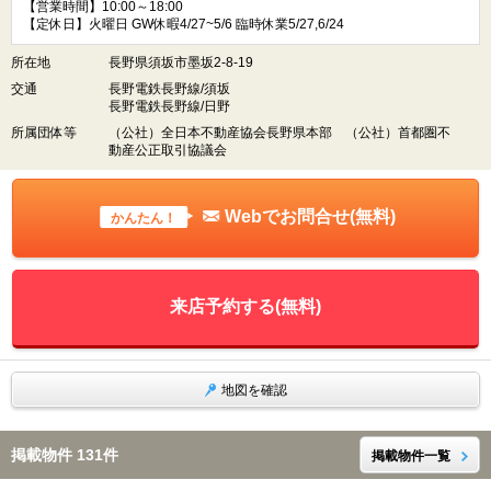
【営業時間】10:00～18:00
【定休日】火曜日 GW休暇4/27~5/6 臨時休業5/27,6/24
所在地
長野県須坂市墨坂2-8-19
交通
長野電鉄長野線/須坂
長野電鉄長野線/日野
所属団体等
（公社）全日本不動産協会長野県本部 （公社）首都圏不
動産公正取引協議会
Webでお問合せ(無料)
かんたん！
来店予約する(無料)
地図を確認
掲載物件 131件
掲載物件一覧