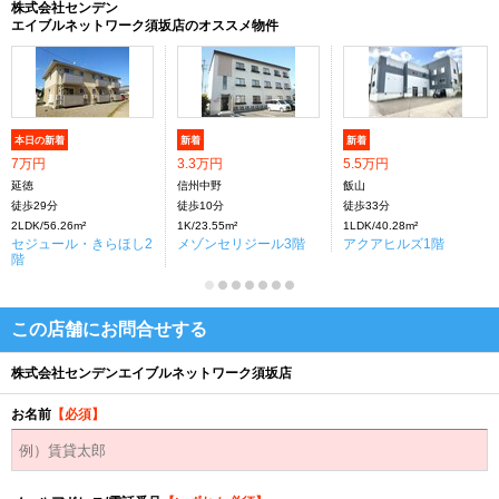
株式会社センデン
エイブルネットワーク須坂店のオススメ物件
本日の新着
新着
新着
7万円
3.3万円
5.5万円
延徳
信州中野
飯山
徒歩29分
徒歩10分
徒歩33分
2LDK/56.26m²
1K/23.55m²
1LDK/40.28m²
セジュール・きらほし2
メゾンセリジール3階
アクアヒルズ1階
階
この店舗にお問合せする
株式会社センデンエイブルネットワーク須坂店
お名前
【必須】