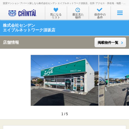
賃貸マンション･アパート探しなら株式会社センデン エイブルネットワーク須坂店。住所･アクセス・所在地・地図・営業時間・定休日・電話番号などを掲載。
お部屋を探す
気になる
最近見た
保存中の
リスト
物件
条件
沿線・駅から
株式会社センデン
住所から
エイブルネットワーク須坂店
家賃相場から
店舗情報
掲載物件一覧
通勤通学時間から
物件特集から
不動産会社から
TOP
1
/
5