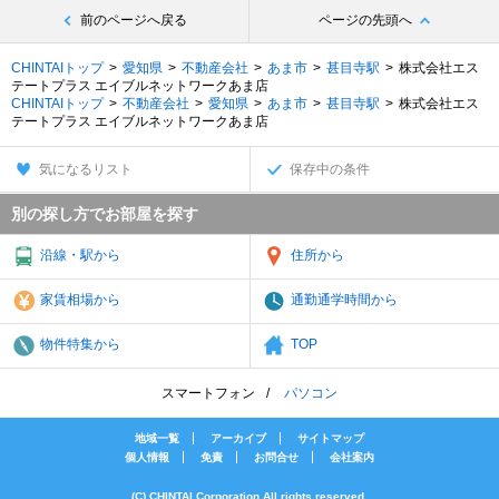
前のページへ戻る
ページの先頭へ
CHINTAIトップ
愛知県
不動産会社
あま市
甚目寺駅
株式会社エス
テートプラス エイブルネットワークあま店
CHINTAIトップ
不動産会社
愛知県
あま市
甚目寺駅
株式会社エス
テートプラス エイブルネットワークあま店
気になるリスト
保存中の条件
別の探し方でお部屋を探す
沿線・駅から
住所から
家賃相場から
通勤通学時間から
物件特集から
TOP
スマートフォン
パソコン
地域一覧
アーカイブ
サイトマップ
個人情報
免責
お問合せ
会社案内
(C) CHINTAI Corporation All rights reserved.