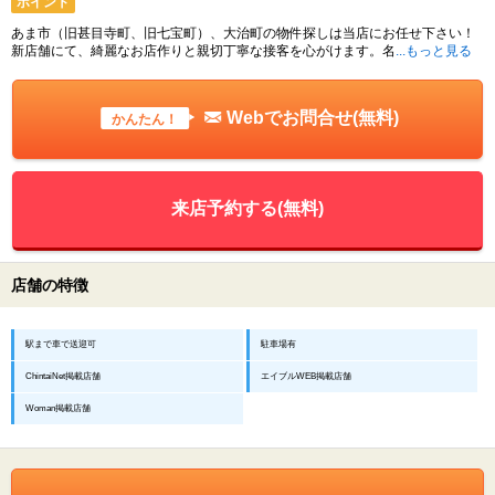
ポイント
あま市（旧甚目寺町、旧七宝町）、大治町の物件探しは当店にお任せ下さい！
新店舗にて、綺麗なお店作りと親切丁寧な接客を心がけます。名
...もっと見る
Webでお問合せ(無料)
かんたん！
来店予約する(無料)
店舗の特徴
駅まで車で送迎可
駐車場有
ChintaiNet掲載店舗
エイブルWEB掲載店舗
Woman掲載店舗