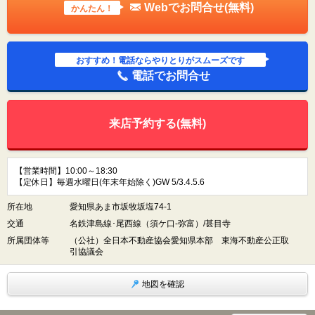
Webでお問合せ(無料)
かんたん！
おすすめ！電話ならやりとりがスムーズです
電話でお問合せ
来店予約する(無料)
【営業時間】10:00～18:30
【定休日】毎週水曜日(年末年始除く)GW 5/3.4.5.6
所在地
愛知県あま市坂牧坂塩74-1
交通
名鉄津島線･尾西線（須ケ口-弥富）/甚目寺
所属団体等
（公社）全日本不動産協会愛知県本部 東海不動産公正取
引協議会
地図を確認