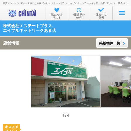
賃貸マンション･アパート探しなら株式会社エステートプラス エイブルネットワークあま店。住所･アクセス・所在地・地図・営業時間・定休日・電話番号などを掲載。
お部屋を探す
気になる
最近見た
保存中の
リスト
物件
条件
沿線・駅から
株式会社エステートプラス
住所から
エイブルネットワークあま店
家賃相場から
店舗情報
掲載物件一覧
通勤通学時間から
物件特集から
不動産会社から
TOP
1
/
4
オススメ