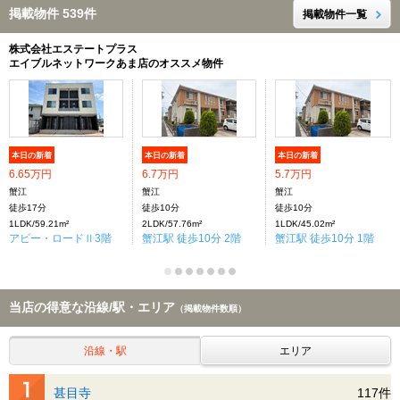
掲載物件 539件
掲載物件一覧
株式会社エステートプラス
エイブルネットワークあま店のオススメ物件
本日の新着
本日の新着
本日の新着
6.65万円
6.7万円
5.7万円
蟹江
蟹江
蟹江
徒歩17分
徒歩10分
徒歩10分
1LDK/59.21m²
2LDK/57.76m²
1LDK/45.02m²
アビー・ロードⅡ3階
蟹江駅 徒歩10分 2階
蟹江駅 徒歩10分 1階
当店の得意な沿線/駅・エリア
（掲載物件数順）
沿線・駅
エリア
甚目寺
117件