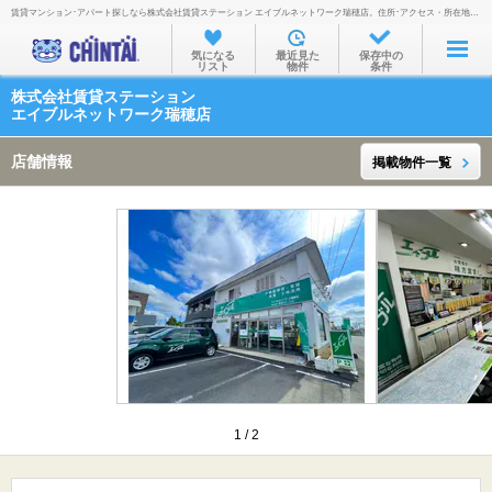
賃貸マンション･アパート探しなら株式会社賃貸ステーション エイブルネットワーク瑞穂店。住所･アクセス・所在地・地図・営業時間・定休日・電話番号などを掲載。
お部屋を探す
気になる
最近見た
保存中の
リスト
物件
条件
沿線・駅から
株式会社賃貸ステーション
住所から
エイブルネットワーク瑞穂店
家賃相場から
店舗情報
掲載物件一覧
通勤通学時間から
物件特集から
不動産会社から
TOP
1
/
2