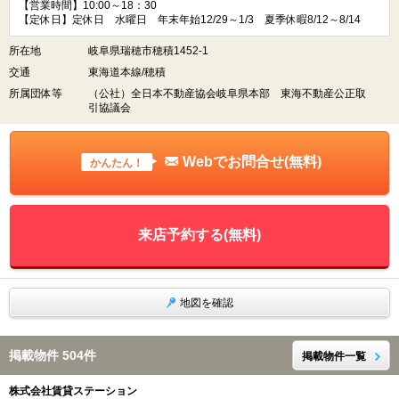
【営業時間】10:00～18：30
【定休日】定休日 水曜日 年末年始12/29～1/3 夏季休暇8/12～8/14
所在地
岐阜県瑞穂市穂積1452-1
交通
東海道本線/穂積
所属団体等
（公社）全日本不動産協会岐阜県本部 東海不動産公正取
引協議会
Webでお問合せ(無料)
かんたん！
来店予約する(無料)
地図を確認
掲載物件 504件
掲載物件一覧
株式会社賃貸ステーション