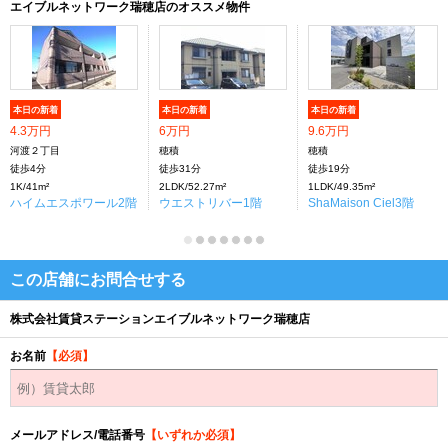
エイブルネットワーク瑞穂店のオススメ物件
本日の新着
本日の新着
本日の新着
4.3万円
6万円
9.6万円
河渡２丁目
穂積
穂積
徒歩4分
徒歩31分
徒歩19分
1K/41m²
2LDK/52.27m²
1LDK/49.35m²
ハイムエスポワール2階
ウエストリバー1階
ShaMaison Ciel3階
この店舗にお問合せする
株式会社賃貸ステーションエイブルネットワーク瑞穂店
お名前
【必須】
メールアドレス/電話番号
【いずれか必須】