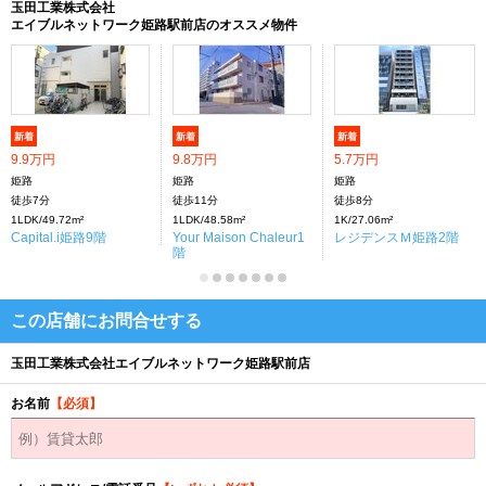
玉田工業株式会社
エイブルネットワーク姫路駅前店のオススメ物件
新着
新着
新着
9.9万円
9.8万円
5.7万円
姫路
姫路
姫路
徒歩7分
徒歩11分
徒歩8分
1LDK/49.72m²
1LDK/48.58m²
1K/27.06m²
Capital.i姫路9階
Your Maison Chaleur1
レジデンスＭ姫路2階
階
この店舗にお問合せする
玉田工業株式会社エイブルネットワーク姫路駅前店
お名前
【必須】