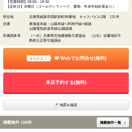
【営業時間】09:00～18:30
【定休日】水曜日（ゴールデンウィーク、夏期、年末年始休業あり）
所在地
兵庫県姫路市西駅前町88番地 キャスパビル1階 131号
交通
東海道本線・山陽本線<JR神戸線>/姫路
山陽電気鉄道本線/山陽姫路
所属団体等
（一社）兵庫県宅地建物取引業協会 （公社）近畿地区不
動産公正取引協議会
Webでお問合せ(無料)
かんたん！
来店予約する(無料)
地図を確認
掲載物件 108件
掲載物件一覧