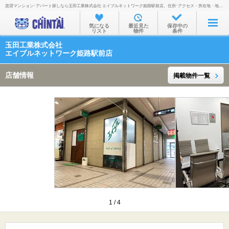
賃貸マンション･アパート探しなら玉田工業株式会社 エイブルネットワーク姫路駅前店。住所･アクセス・所在地・地図・営業時間・定休日・電話番号などを掲載。
お部屋を探す
気になる
最近見た
保存中の
リスト
物件
条件
沿線・駅から
玉田工業株式会社
住所から
エイブルネットワーク姫路駅前店
家賃相場から
店舗情報
掲載物件一覧
通勤通学時間から
物件特集から
不動産会社から
TOP
1
/
4