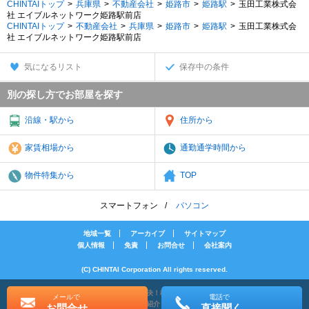
CHINTAIトップ
兵庫県
不動産会社
姫路市
姫路駅
玉田工業株式会
社 エイブルネットワーク姫路駅前店
CHINTAIトップ
不動産会社
兵庫県
姫路市
姫路駅
玉田工業株式会
社 エイブルネットワーク姫路駅前店
気になるリスト
保存中の条件
別の探し方でお部屋を探す
沿線・駅から
住所から
家賃相場から
通勤通学時間から
物件特集から
TOP
スマートフォン
パソコン
地域一覧
アーカイブ
サイトマップ
個人情報
免責
お問合せ
会社案内
(C) CHINTAI Corporation All rights reserved.
[PR]賃貸物件の疑問解決！教えてエイブルAGENT
メールで
電話で
[PR]賃貸生活の工夫を紹介！CHINTAI情報局
お問合せ
直接聞く