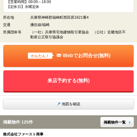
【営業時間】09:00～18:00
【定休日】水曜定休
所在地
兵庫県神崎郡福崎町西田原1821番4
交通
播但線/福崎
所属団体等
（一社）兵庫県宅地建物取引業協会 （公社）近畿地区不
動産公正取引協議会
Webでお問合せ(無料)
かんたん！
来店予約する(無料)
地図を確認
掲載物件 125件
掲載物件一覧
株式会社ファースト商事