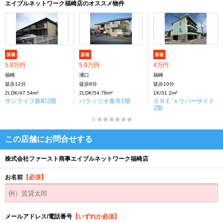
エイブルネットワーク福崎店のオススメ物件
新着
新着
新着
5.8万円
5.9万円
4万円
福崎
溝口
福崎
徒歩12分
徒歩8分
徒歩10分
2LDK/47.54m²
2LDK/54.78m²
1K/31.2m²
サンライフ新町2階
パラッツオ香寺1階
ＯＮＥ’ｓリバーサイド
2階
この店舗にお問合せする
株式会社ファースト商事エイブルネットワーク福崎店
お名前
【必須】
メールアドレス/電話番号
【いずれか必須】