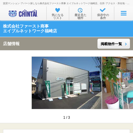
賃貸マンション･アパート探しなら株式会社ファースト商事 エイブルネットワーク福崎店。住所･アクセス・所在地・地図・営業時間・定休日・電話番号などを掲載。
お部屋を探す
気になる
最近見た
保存中の
リスト
物件
条件
沿線・駅から
株式会社ファースト商事
住所から
エイブルネットワーク福崎店
家賃相場から
店舗情報
掲載物件一覧
通勤通学時間から
物件特集から
不動産会社から
TOP
1
/
3