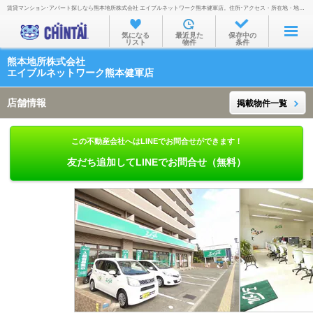
賃貸マンション･アパート探しなら熊本地所株式会社 エイブルネットワーク熊本健軍店。住所･アクセス・所在地・地図・営業時間・定休日・電話番号などを掲載。
お部屋を探す
気になる
最近見た
保存中の
リスト
物件
条件
沿線・駅から
熊本地所株式会社
住所から
エイブルネットワーク熊本健軍店
家賃相場から
店舗情報
掲載物件一覧
通勤通学時間から
この不動産会社へはLINEでお問合せができます！
物件特集から
友だち追加してLINEでお問合せ（無料）
不動産会社から
TOP