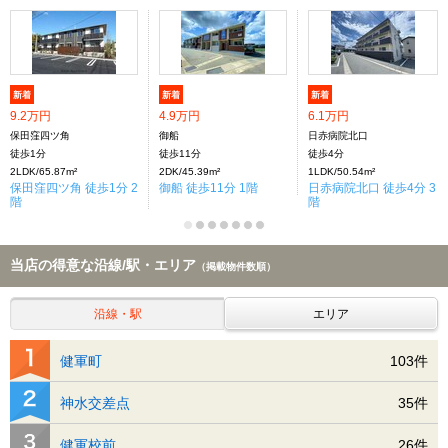
新着
新着
新着
9.2万円
4.9万円
6.1万円
保田窪四ツ角
御船
日赤病院北口
徒歩1分
徒歩11分
徒歩4分
2LDK/65.87m²
2DK/45.39m²
1LDK/50.54m²
保田窪四ツ角 徒歩1分 2
御船 徒歩11分 1階
日赤病院北口 徒歩4分 3
階
階
当店の得意な沿線/駅・エリア
（掲載物件数順）
沿線・駅
エリア
健軍町
103件
神水交差点
35件
健軍校前
26件