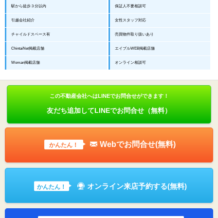
駅から徒歩３分以内
保証人不要相談可
引越会社紹介
女性スタッフ対応
チャイルドスペース有
売買物件取り扱いあり
ChintaiNet掲載店舗
エイブルWEB掲載店舗
Woman掲載店舗
オンライン相談可
この不動産会社へはLINEでお問合せができます！
友だち追加してLINEでお問合せ（無料）
Webでお問合せ(無料)
かんたん！
オンライン来店予約する(無料)
かんたん！