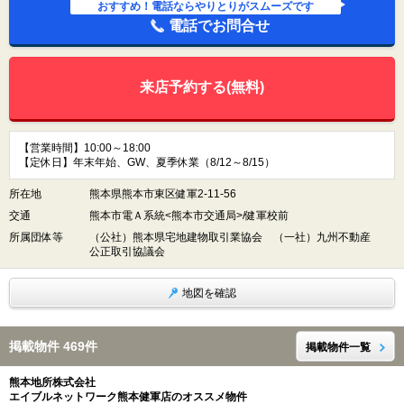
おすすめ！電話ならやりとりがスムーズです
電話でお問合せ
来店予約する(無料)
【営業時間】10:00～18:00
【定休日】年末年始、GW、夏季休業（8/12～8/15）
所在地
熊本県熊本市東区健軍2-11-56
交通
熊本市電Ａ系統<熊本市交通局>/健軍校前
所属団体等
（公社）熊本県宅地建物取引業協会 （一社）九州不動産
公正取引協議会
地図を確認
掲載物件 469件
掲載物件一覧
熊本地所株式会社
エイブルネットワーク熊本健軍店のオススメ物件