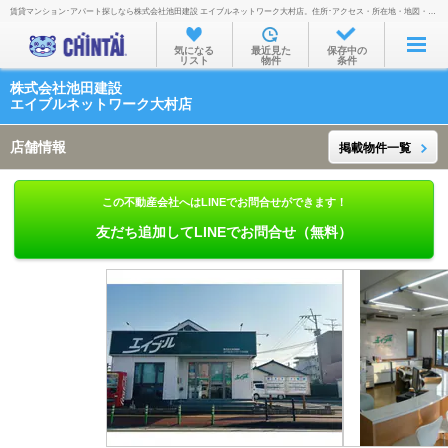
賃貸マンション･アパート探しなら株式会社池田建設 エイブルネットワーク大村店。住所･アクセス・所在地・地図・営業時間・定休日・電話番号などを掲載。
お部屋を探す
気になる
最近見た
保存中の
リスト
物件
条件
沿線・駅から
株式会社池田建設
住所から
エイブルネットワーク大村店
家賃相場から
店舗情報
掲載物件一覧
通勤通学時間から
この不動産会社へはLINEでお問合せができます！
物件特集から
友だち追加してLINEでお問合せ（無料）
不動産会社から
TOP