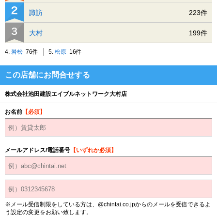
諏訪
223件
大村
199件
4.
岩松
76件
5.
松原
16件
この店舗にお問合せする
株式会社池田建設エイブルネットワーク大村店
お名前
【必須】
メールアドレス/電話番号
【いずれか必須】
※メール受信制限をしている方は、@chintai.co.jpからのメールを受信できるよ
う設定の変更をお願い致します。