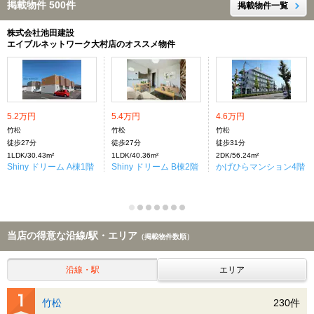
掲載物件 500件
掲載物件一覧
株式会社池田建設
エイブルネットワーク大村店のオススメ物件
5.2万円
5.4万円
4.6万円
竹松
竹松
竹松
徒歩27分
徒歩27分
徒歩31分
1LDK/30.43m²
1LDK/40.36m²
2DK/56.24m²
Shiny ドリーム A棟1階
Shiny ドリーム B棟2階
かげひらマンション4階
当店の得意な沿線/駅・エリア
（掲載物件数順）
沿線・駅
エリア
竹松
230件