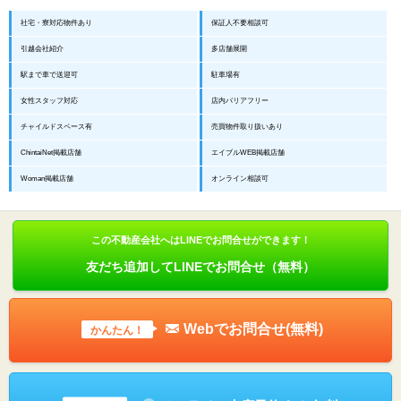
社宅・寮対応物件あり
保証人不要相談可
引越会社紹介
多店舗展開
駅まで車で送迎可
駐車場有
女性スタッフ対応
店内バリアフリー
チャイルドスペース有
売買物件取り扱いあり
ChintaiNet掲載店舗
エイブルWEB掲載店舗
Woman掲載店舗
オンライン相談可
この不動産会社へはLINEでお問合せができます！
友だち追加してLINEでお問合せ（無料）
Webでお問合せ(無料)
かんたん！