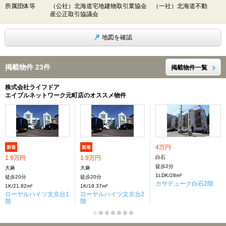
所属団体等
（公社）北海道宅地建物取引業協会 （一社）北海道不動
産公正取引協議会
地図を確認
掲載物件 23件
掲載物件一覧
株式会社ライフドア
エイブルネットワーク元町店のオススメ物件
4万円
新着
新着
1.9万円
1.9万円
白石
徒歩2分
大麻
大麻
1LDK/28m²
徒歩20分
徒歩20分
カサデューク白石2階
1K/21.82m²
1K/19.37m²
ローヤルハイツ文京台1
ローヤルハイツ文京台2
階
階