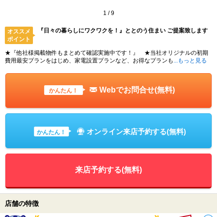
1
/
9
『日々の暮らしにワクワクを！』ととのう住まい ご提案致します
オススメ
ポイント
★『他社様掲載物件もまとめて確認実施中です！』 ★当社オリジナルの初期
費用最安プランをはじめ、家電設置プランなど、お得なプランも
...もっと見る
Webでお問合せ(無料)
かんたん！
オンライン来店予約する(無料)
かんたん！
来店予約する(無料)
店舗の特徴