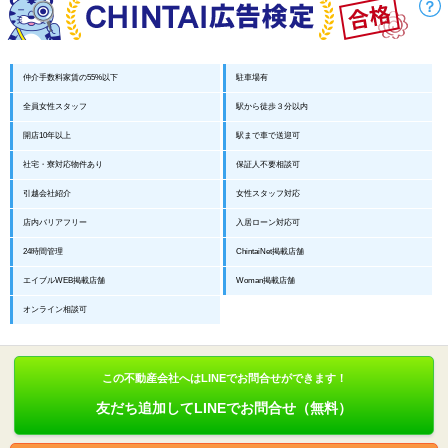
仲介手数料家賃の55%以下
駐車場有
全員女性スタッフ
駅から徒歩３分以内
開店10年以上
駅まで車で送迎可
社宅・寮対応物件あり
保証人不要相談可
引越会社紹介
女性スタッフ対応
店内バリアフリー
入居ローン対応可
24時間管理
ChintaiNet掲載店舗
エイブルWEB掲載店舗
Woman掲載店舗
オンライン相談可
この不動産会社へはLINEでお問合せができます！
友だち追加してLINEでお問合せ（無料）