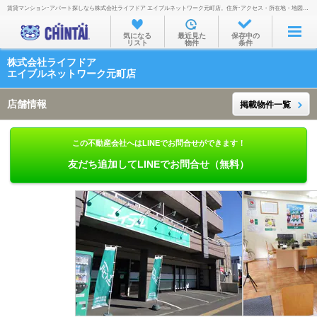
賃貸マンション･アパート探しなら株式会社ライフドア エイブルネットワーク元町店。住所･アクセス・所在地・地図・営業時間・定休日・電話番号などを掲載。
お部屋を探す
気になる
最近見た
保存中の
リスト
物件
条件
沿線・駅から
株式会社ライフドア
住所から
エイブルネットワーク元町店
家賃相場から
店舗情報
掲載物件一覧
通勤通学時間から
この不動産会社へはLINEでお問合せができます！
物件特集から
友だち追加してLINEでお問合せ（無料）
不動産会社から
TOP