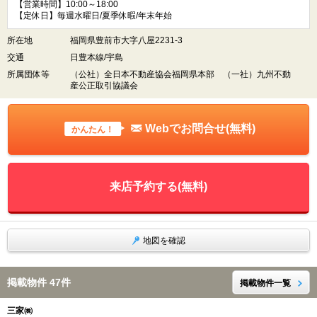
【営業時間】10:00～18:00
【定休日】毎週水曜日/夏季休暇/年末年始
所在地
福岡県豊前市大字八屋2231-3
交通
日豊本線/宇島
所属団体等
（公社）全日本不動産協会福岡県本部 （一社）九州不動
産公正取引協議会
Webでお問合せ(無料)
かんたん！
来店予約する(無料)
地図を確認
掲載物件 47件
掲載物件一覧
三家㈱