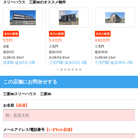
スリーハウス 三家㈱のオススメ物件
本日の新着
本日の新着
本日の新着
5万円
5.4万円
4.65万円
吉富
三毛門
三毛門
徒歩5分
徒歩15分
徒歩36分
1LDK/31.92m²
2LDK/54.81m²
1LDK/40.13m²
吉富駅 徒歩5分 1階
三毛門駅 徒歩15分 1階
三毛門駅 徒歩36分 2階
この店舗にお問合せする
三家㈱スリーハウス 三家㈱
お名前
【必須】
メールアドレス/電話番号
【いずれか必須】