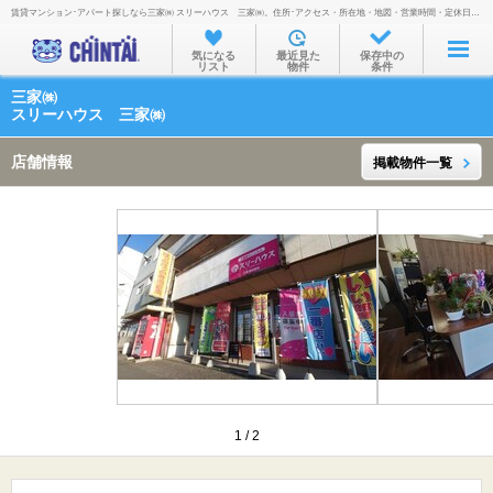
賃貸マンション･アパート探しなら三家㈱ スリーハウス 三家㈱。住所･アクセス・所在地・地図・営業時間・定休日・電話番号などを掲載。
お部屋を探す
気になる
最近見た
保存中の
リスト
物件
条件
沿線・駅から
三家㈱
住所から
スリーハウス 三家㈱
家賃相場から
店舗情報
掲載物件一覧
通勤通学時間から
物件特集から
不動産会社から
TOP
1
/
2