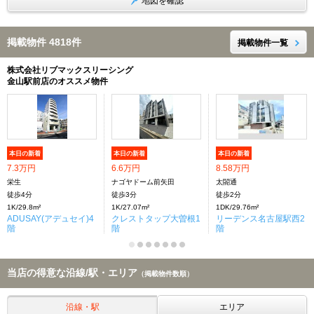
地図を確認
掲載物件 4818件
掲載物件一覧
株式会社リブマックスリーシング
金山駅前店のオススメ物件
本日の新着
本日の新着
本日の新着
7.3万円
6.6万円
8.58万円
栄生
ナゴヤドーム前矢田
太閤通
徒歩4分
徒歩3分
徒歩2分
1K/29.8m²
1K/27.07m²
1DK/29.76m²
ADUSAY(アデュセイ)4
クレストタップ大曽根1
リーデンス名古屋駅西2
階
階
階
当店の得意な沿線/駅・エリア
（掲載物件数順）
沿線・駅
エリア