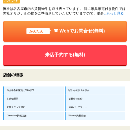
ポイント
弊社は名古屋市内の賃貸物件を取り扱っています。 特に家具家電付き物件では
弊社オリジナルの物をご準備させていただいていますので、単身
...もっと見る
Webでお問合せ(無料)
かんたん！
来店予約する(無料)
店舗の特徴
仲介手数料家賃の55%以下
駅から徒歩３分以内
多店舗展開
引越会社紹介
女性スタッフ対応
店内バリアフリー
ChintaiNet掲載店舗
Woman掲載店舗