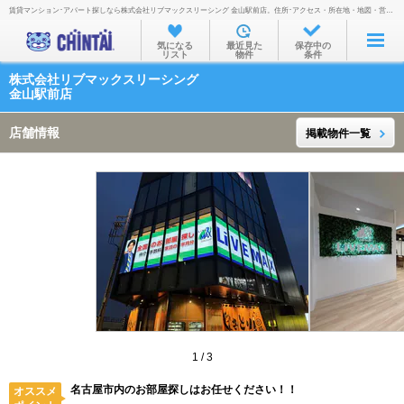
賃貸マンション･アパート探しなら株式会社リブマックスリーシング 金山駅前店。住所･アクセス・所在地・地図・営業時間・定休日・電話番号などを掲載。
お部屋を探す
気になる
最近見た
保存中の
リスト
物件
条件
沿線・駅から
株式会社リブマックスリーシング
住所から
金山駅前店
家賃相場から
店舗情報
掲載物件一覧
通勤通学時間から
物件特集から
不動産会社から
TOP
1
/
3
名古屋市内のお部屋探しはお任せください！！
オススメ