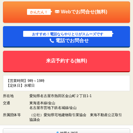
Webでお問合せ(無料)
かんたん！
おすすめ！電話ならやりとりがスムーズです
電話でお問合せ
来店予約する(無料)
【営業時間】9時～19時
【定休日】水曜日
所在地
愛知県名古屋市熱田区金山町２丁目1-1
交通
東海道本線/金山
名古屋市営地下鉄名城線/金山
所属団体等
（公社）愛知県宅地建物取引業協会 東海不動産公正取引
協議会