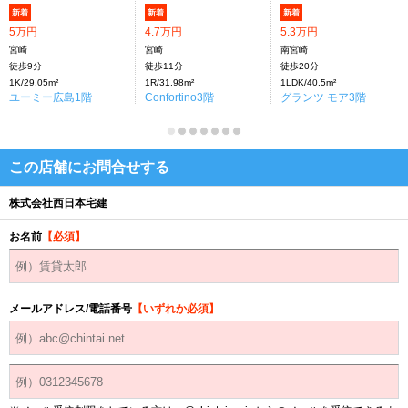
新着
新着
新着
5万円
4.7万円
5.3万円
宮崎
宮崎
南宮崎
徒歩9分
徒歩11分
徒歩20分
1K/29.05m²
1R/31.98m²
1LDK/40.5m²
ユーミー広島1階
Confortino3階
グランツ モア3階
この店舗にお問合せする
株式会社西日本宅建
お名前
【必須】
メールアドレス/電話番号
【いずれか必須】