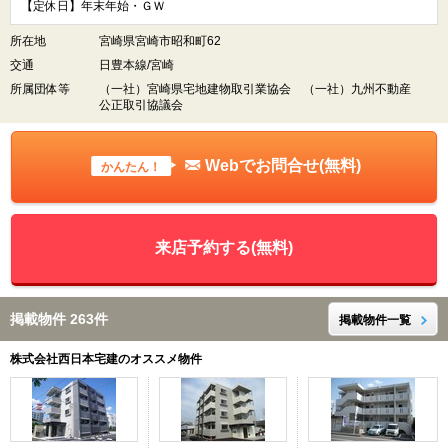
【定休日】年末年始・ＧＷ
所在地
宮崎県宮崎市昭和町62
交通
日豊本線/宮崎
所属団体等
（一社）宮崎県宅地建物取引業協会 （一社）九州不動産
公正取引協議会
Webでお問合せ(無料)
かんたん！
来店予約する(無料)
掲載物件 263件
掲載物件一覧
株式会社西日本宅建のオススメ物件