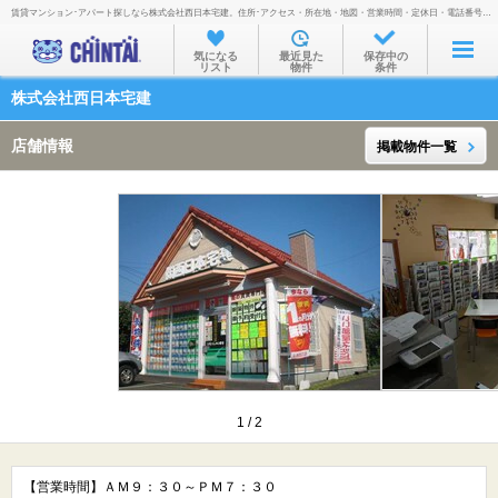
賃貸マンション･アパート探しなら株式会社西日本宅建。住所･アクセス・所在地・地図・営業時間・定休日・電話番号などを掲載。
お部屋を探す
気になる
最近見た
保存中の
リスト
物件
条件
沿線・駅から
株式会社西日本宅建
住所から
店舗情報
掲載物件一覧
家賃相場から
通勤通学時間から
物件特集から
不動産会社から
TOP
1
/
2
【営業時間】ＡＭ９：３０～ＰＭ７：３０