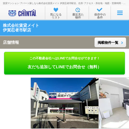
賃貸マンション･アパート探しなら株式会社賃貸メイト 伊賀忍者市駅店。住所･アクセス・所在地・地図・営業時間・定休日・電話番号などを掲載。
お部屋を探す
気になる
最近見た
保存中の
リスト
物件
条件
沿線・駅から
株式会社賃貸メイト
住所から
伊賀忍者市駅店
家賃相場から
店舗情報
掲載物件一覧
通勤通学時間から
この不動産会社へはLINEでお問合せができます！
物件特集から
友だち追加してLINEでお問合せ（無料）
不動産会社から
TOP