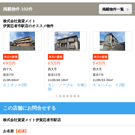
掲載物件 102件
掲載物件一覧
株式会社賃貸メイト
伊賀忍者市駅店のオススメ物件
本日の新着
本日の新着
本日の新着
4.9万円
6.5万円
5.4万円
四十九
西大手
西大手
徒歩7分
徒歩12分
徒歩7分
2LDK/49m²
1LDK/46.18m²
1LDK/33.39m²
エミネンス2階
モン・ノーブル Ｂ棟1
Ｋ’ｓハイム Ⅱ2階
階
この店舗にお問合せする
株式会社賃貸メイト伊賀忍者市駅店
お名前
【必須】