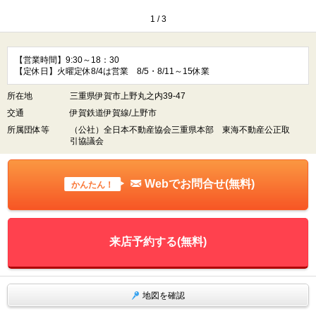
1
/
3
【営業時間】9:30～18：30
【定休日】火曜定休8/4は営業 8/5・8/11～15休業
所在地
三重県伊賀市上野丸之内39-47
交通
伊賀鉄道伊賀線/上野市
所属団体等
（公社）全日本不動産協会三重県本部 東海不動産公正取
引協議会
Webでお問合せ(無料)
かんたん！
来店予約する(無料)
地図を確認