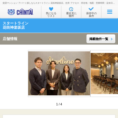
賃貸マンション･アパート探しならスタートライン 花街神楽坂店。住所･アクセス・所在地・地図・営業時間・定休日・電話番号などを掲載。
お部屋を探す
気になる
最近見た
保存中の
リスト
物件
条件
沿線・駅から
スタートライン
住所から
花街神楽坂店
家賃相場から
店舗情報
掲載物件一覧
通勤通学時間から
物件特集から
不動産会社から
TOP
1
/
4