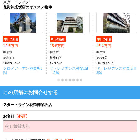
スタートライン
花街神楽坂店のオススメ物件
本日の新着
本日の新着
本日の新着
13.5万円
15.8万円
15.4万円
神楽坂
神楽坂
神楽坂
徒歩4分
徒歩5分
徒歩6分
1K/25.43m²
1K/25m²
1K/25.05m²
クロノガーデン神楽坂3
ザ・レジデンス神楽坂I
ザ・レジデンス神楽坂II
階
3階
3階
この店舗にお問合せする
スタートライン花街神楽坂店
お名前
【必須】