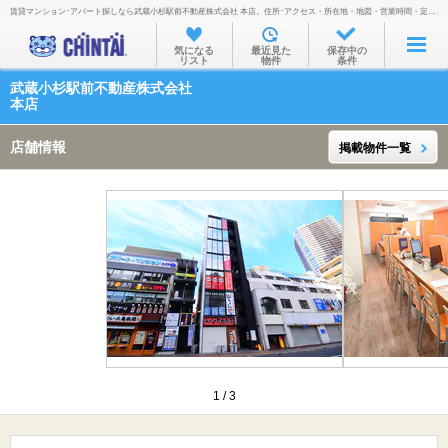
賃貸マンション･アパート探しなら武蔵小杉駅前不動産株式会社 本店。住所･アクセス・所在地・地図・営業時間・定休日・電話番号などを掲載。
お部屋を探す
気になる
最近見た
保存中の
リスト
物件
条件
沿線・駅から
武蔵小杉駅前不動産株式会社
住所から
本店
家賃相場から
店舗情報
掲載物件一覧
通勤通学時間から
物件特集から
不動産会社から
TOP
1
/
3