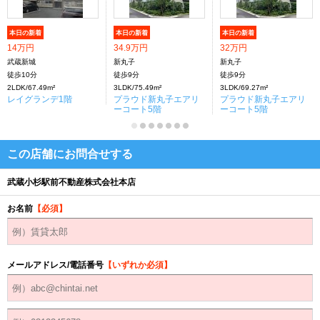
本日の新着
本日の新着
本日の新着
14万円
34.9万円
32万円
武蔵新城
新丸子
新丸子
徒歩10分
徒歩9分
徒歩9分
2LDK/67.49m²
3LDK/75.49m²
3LDK/69.27m²
レイグランデ1階
プラウド新丸子エアリ
プラウド新丸子エアリ
ーコート5階
ーコート5階
この店舗にお問合せする
武蔵小杉駅前不動産株式会社本店
お名前
【必須】
メールアドレス/電話番号
【いずれか必須】