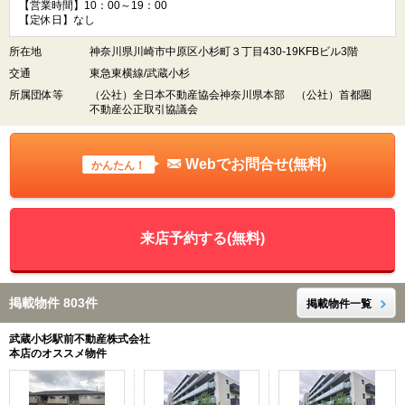
【営業時間】10：00～19：00
【定休日】なし
所在地
神奈川県川崎市中原区小杉町３丁目430-19KFBビル3階
交通
東急東横線/武蔵小杉
所属団体等
（公社）全日本不動産協会神奈川県本部 （公社）首都圏
不動産公正取引協議会
Webでお問合せ(無料)
かんたん！
来店予約する(無料)
掲載物件 803件
掲載物件一覧
武蔵小杉駅前不動産株式会社
本店のオススメ物件