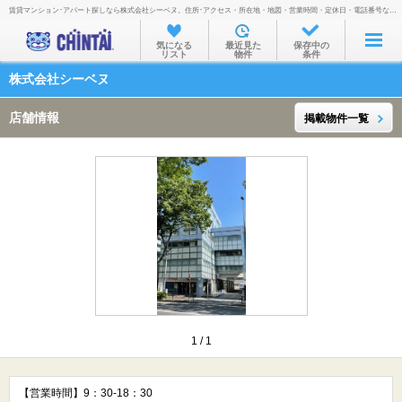
賃貸マンション･アパート探しなら株式会社シーベヌ。住所･アクセス・所在地・地図・営業時間・定休日・電話番号などを掲載。
お部屋を探す
気になる
最近見た
保存中の
リスト
物件
条件
沿線・駅から
株式会社シーベヌ
住所から
店舗情報
掲載物件一覧
家賃相場から
通勤通学時間から
物件特集から
不動産会社から
TOP
1
/
1
【営業時間】9：30-18：30