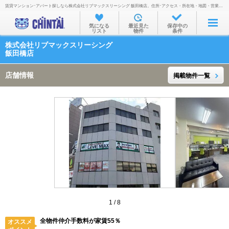
賃貸マンション･アパート探しなら株式会社リブマックスリーシング 飯田橋店。住所･アクセス・所在地・地図・営業時間・定休日・電話番号などを掲載。
お部屋を探す
気になる
最近見た
保存中の
リスト
物件
条件
沿線・駅から
株式会社リブマックスリーシング
住所から
飯田橋店
家賃相場から
店舗情報
掲載物件一覧
通勤通学時間から
物件特集から
不動産会社から
TOP
1
/
8
全物件仲介手数料が家賃55％
オススメ