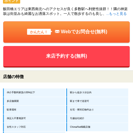
ポイント
飯田橋エリアは東西南北へのアクセスが良く多数駅へ利便性抜群！！隣の神楽
坂は街並みも綺麗なお洒落スポット。一人で散歩するのも良し、
...もっと見る
Webでお問合せ(無料)
かんたん！
来店予約する(無料)
店舗の特徴
仲介手数料家賃の55%以下
駅から徒歩３分以内
多店舗展開
駅まで車で送迎可
駐車場有
社宅・寮対応物件あり
保証人不要相談可
引越会社紹介
女性スタッフ対応
ChintaiNet掲載店舗