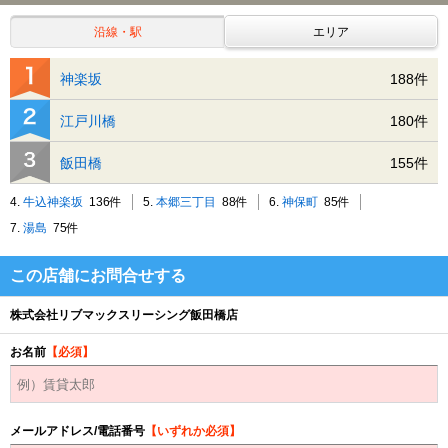
沿線・駅
エリア
神楽坂
188件
江戸川橋
180件
飯田橋
155件
4.
牛込神楽坂
136件
5.
本郷三丁目
88件
6.
神保町
85件
7.
湯島
75件
この店舗にお問合せする
株式会社リブマックスリーシング飯田橋店
お名前
【必須】
メールアドレス/電話番号
【いずれか必須】