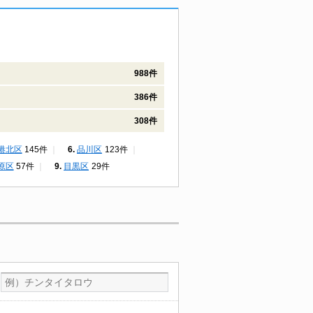
988件
386件
308件
港北区
145件
品川区
123件
原区
57件
目黒区
29件