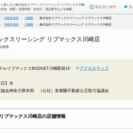
ート探しなら株式会社リブマックスリーシング リブマックス川崎
最近見た物件
気
所在地・地図・営業時間・定休日・電話番号などを掲載。
川崎市幸区
川崎駅
株式会社リブマックスリーシング リブマックス川崎店
川崎市幸区
川崎駅
株式会社リブマックスリーシング リブマックス川崎店
ックスリーシング リブマックス川崎店
16号
テルリブマックスBUDGET川崎駅前1F
アクセスマップ
休日】水
産協会神奈川県本部 （公社）首都圏不動産公正取引協議会
リブマックス川崎店の店舗情報