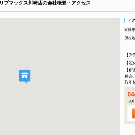
リブマックス川崎店の会社概要・アクセス
ア
京浜東
所在
【営業
【定
【所
神奈
取引
04
FAX