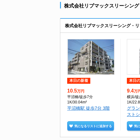
株式会社リブマックスリーシング
株式会社リブマックスリーシング・リ
本日の新着
本日
10.5
9.4
万円
万
平沼橋
/徒歩7分
横浜
/
1K/30.04m²
1K/22.
平沼橋駅 徒歩7分 3階
グラン
ストシ
気になるリストに追加する
気