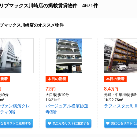
リブマックス川崎店の掲載賃貸物件 4671件
ブマックス川崎店のオススメ物件
の新着
本日の新着
本日の新着
7
8.4
円
万円
万円
徒歩9分
大口
/徒歩10分
元町・中華街
/徒歩
8m²
1K/21m²
1K/22.76m²
ヴァン横濱クレ
バージュアル横濱妙蓮
ラフィスタ元町Ⅱ
ティ9階
寺3階
になるリストに追加する
気になるリストに追加する
気になるリストに