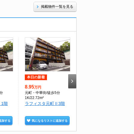
掲載物件一覧を見る
本日の新着
本日の新着
8.95
9.15
万円
万円
5分
元町・中華街
/徒歩5分
元町・中華街
/徒歩5分
1K/22.72m²
1K/22.66m²
1階
ラフィスタ元町Ⅱ3階
ラフィスタ元町Ⅰ3階
追加する
気になるリストに追加する
気になるリストに追加する