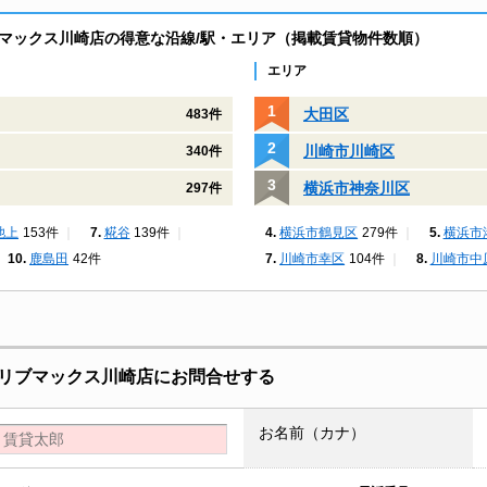
マックス川崎店の得意な沿線/駅・エリア（掲載賃貸物件数順）
エリア
大田区
483件
川崎市川崎区
340件
横浜市神奈川区
297件
池上
153件
糀谷
139件
横浜市鶴見区
279件
横浜市
鹿島田
42件
川崎市幸区
104件
川崎市中
リブマックス川崎店にお問合せする
お名前（カナ）