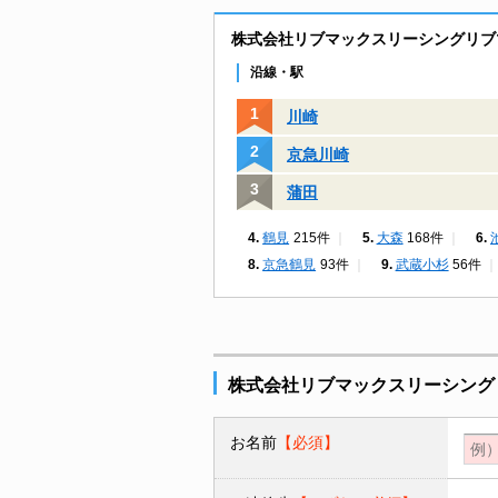
株式会社リブマックスリーシングリブ
沿線・駅
川崎
京急川崎
蒲田
鶴見
215件
大森
168件
京急鶴見
93件
武蔵小杉
56件
株式会社リブマックスリーシング
お名前
【必須】