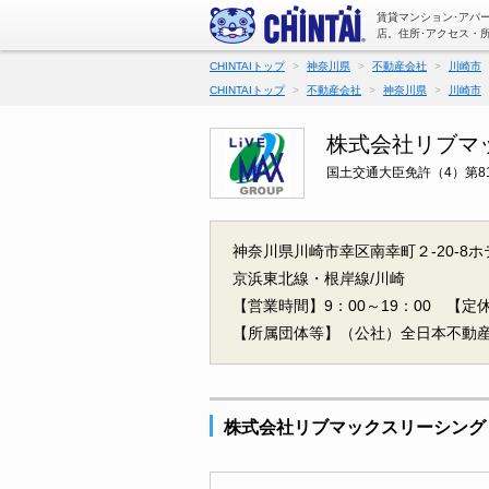
賃貸マンション･アパ
店。住所･アクセス・
CHINTAIトップ
神奈川県
不動産会社
川崎市
CHINTAIトップ
不動産会社
神奈川県
川崎市
株式会社リブマ
国土交通大臣免許（4）第81
神奈川県川崎市幸区南幸町２-20-8ホ
京浜東北線・根岸線/川崎
【営業時間】9：00～19：00
【定
【所属団体等】（公社）全日本不動
株式会社リブマックスリーシング