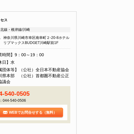
クセス
北線・根岸線/川崎
地
神奈川県川崎市幸区南幸町２-20-8ホテル
リブマックスBUDGET川崎駅前1F
時間】9：00～19：00
休日】水
属団体等】（公社）全日本不動産協会
川県本部 （公社）首都圏不動産公正
協議会
4-540-0505
：044-540-0506
WEBでお問合せする（無料）