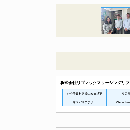
株式会社リブマックスリーシングリブ
仲介手数料家賃の55%以下
多店
店内バリアフリー
Chintai