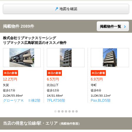
地図を確認
掲載物件 2089件
掲載物件一覧
株式会社リブマックスリーシング
リブマックス広島駅前店のオススメ物件
本日の新着
本日の新着
本日の新着
12.2万円
6.5万円
6.9万円
矢賀
比治山下
寺町
徒歩17分
徒歩12分
徒歩6分
2LDK/55.89m²
1K/31.68m²
1LDK/30.12m²
グローリアＫ Ⅱ棟2階
7FLATS6階
Pax.BLD5階
当店の得意な沿線/駅・エリア
（掲載物件数順）