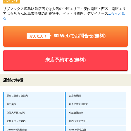
ポイント
リブマックス広島駅前店店では人気の中区エリア・安佐南区・西区・南区エリ
アはもちろん広島市全域の新築物件、ペット可物件、デザイナーズ
...もっと見
る
Webでお問合せ(無料)
かんたん！
来店予約する(無料)
店舗の特徴
駅から徒歩３分以内
多店舗展開
年中無休
駅まで車で送迎可
保証人不要相談可
引越会社紹介
女性スタッフ対応
店内バリアフリー
ChintaiNet掲載店舗
Woman掲載店舗