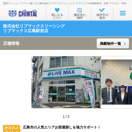
賃貸マンション･アパート探しなら株式会社リブマックスリーシング リブマックス広島駅前店。住所･アクセス・所在地・地図・営業時間・定休日・電話番号などを掲載。
お部屋を探す
気になる
最近見た
保存中の
リスト
物件
条件
沿線・駅から
株式会社リブマックスリーシング
住所から
リブマックス広島駅前店
家賃相場から
店舗情報
掲載物件一覧
通勤通学時間から
物件特集から
不動産会社から
TOP
1
/
2
広島市の人気エリアお部屋探しを強力サポート！
オススメ