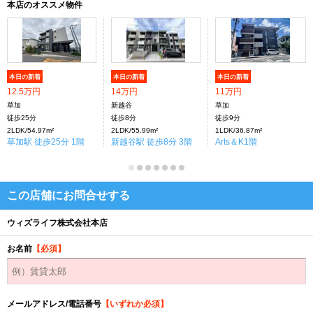
本店のオススメ物件
本日の新着
本日の新着
本日の新着
12.5万円
14万円
11万円
草加
新越谷
草加
徒歩25分
徒歩8分
徒歩9分
2LDK/54.97m²
2LDK/55.99m²
1LDK/36.87m²
草加駅 徒歩25分 1階
新越谷駅 徒歩8分 3階
Arts＆K1階
この店舗にお問合せする
ウィズライフ株式会社本店
お名前
【必須】
メールアドレス/電話番号
【いずれか必須】