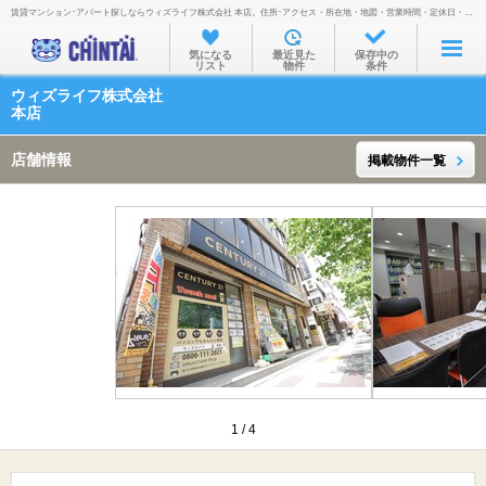
賃貸マンション･アパート探しならウィズライフ株式会社 本店。住所･アクセス・所在地・地図・営業時間・定休日・電話番号などを掲載。
お部屋を探す
気になる
最近見た
保存中の
リスト
物件
条件
沿線・駅から
ウィズライフ株式会社
住所から
本店
家賃相場から
店舗情報
掲載物件一覧
通勤通学時間から
物件特集から
不動産会社から
TOP
1
/
4