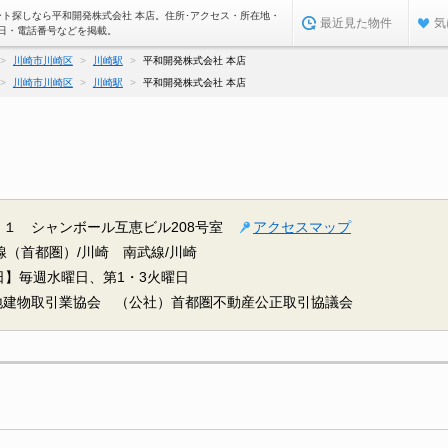
ート探しなら平和開発株式会社 本店。住所･アクセス・所在地・
最近見た物件
気
日・電話番号などを掲載。
川崎市川崎区
川崎駅
平和開発株式会社 本店
川崎市川崎区
川崎駅
平和開発株式会社 本店
１ シャンボール互恵ビル208号室
アクセスマップ
線（首都圏）/川崎
南武線/川崎
日】毎週水曜日、第1・3火曜日
地建物取引業協会 （公社）首都圏不動産公正取引協議会