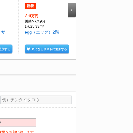
新着
新着
7.6
9.3
万円
万円
川崎
/バス9分
鈴木町
/徒歩5分
1R/25.33m²
1LDK/38.73m²
ラザ
egg（エッグ）2階
ラティス・ガーデン3階
追加する
気になるリストに追加する
気になるリストに追加する
定の変更をお願い致します。