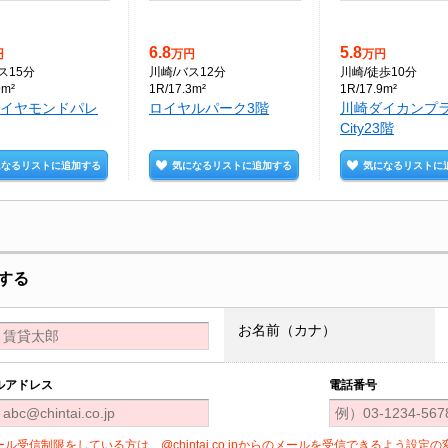
6.8
5.8
円
万円
万円
ス15分
川崎
/バス12分
川崎
/徒歩10分
9m²
1R/17.3m²
1R/17.9m²
イヤモンドパレ
ロイヤルパーク3階
川崎ダイカンプ
City23階
になるリストに追加する
気になるリストに追加する
気になるリストに
する
お名前（カナ）
ルアドレス
電話番号
ール受信制限をしている方は、@chintai.co.jpからのメールを受信できるよう設