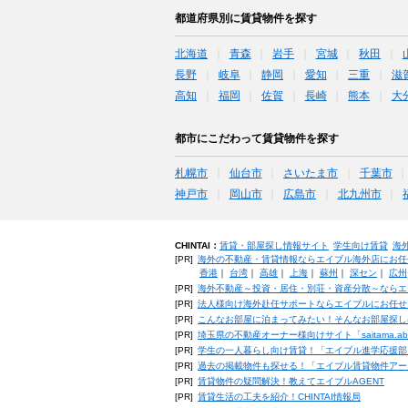
都道府県別に賃貸物件を探す
北海道
青森
岩手
宮城
秋田
長野
岐阜
静岡
愛知
三重
滋
高知
福岡
佐賀
長崎
熊本
大
都市にこだわって賃貸物件を探す
札幌市
仙台市
さいたま市
千葉市
神戸市
岡山市
広島市
北九州市
CHINTAI：
賃貸・部屋探し情報サイト
学生向け賃貸
海
[PR]
海外の不動産・賃貸情報ならエイブル海外店にお任
香港
｜
台湾
｜
高雄
｜
上海
｜
蘇州
｜
深セン
｜
広州
[PR]
海外不動産～投資・居住・別荘・資産分散～ならエ
[PR]
法人様向け海外赴任サポートならエイブルにお任せ
[PR]
こんなお部屋に泊まってみたい！そんなお部屋探し
[PR]
埼玉県の不動産オーナー様向けサイト「saitama.a
[PR]
学生の一人暮らし向け賃貸！「エイブル進学応援部
[PR]
過去の掲載物件も探せる！「エイブル賃貸物件アー
[PR]
賃貸物件の疑問解決！教えてエイブルAGENT
[PR]
賃貸生活の工夫を紹介！CHINTAI情報局