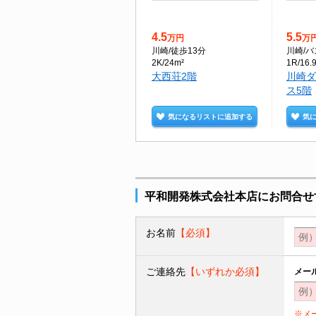
4.5
5.5
万円
万
川崎
/徒歩13分
川崎
/バ
2K/24m²
1R/16.
大西荘2階
川崎ダ
ス5階
気になるリストに追加する
気
平和開発株式会社本店にお問合せ
お名前
【必須】
ご連絡先
【いずれか必須】
メー
※メ