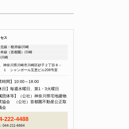
クセス
北線・根岸線/川崎
本線（首都圏）/川崎
/川崎
地
神奈川県川崎市川崎区砂子２丁目８－
１ シャンボール互恵ビル208号室
時間】10:00～18:00
休日】毎週水曜日、第1・3火曜日
属団体等】（公社）神奈川県宅地建物
業協会 （公社）首都圏不動産公正取
議会
4-222-4488
：044-211-6664