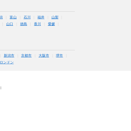
潟
富山
石川
福井
山梨
山口
徳島
香川
愛媛
新潟市
京都市
大阪市
堺市
ロンドン
｜