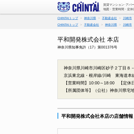
賃貸マンション･アパ
地図・営業時間・定休
CHINTAIトップ
神奈川県
不動産会社
川崎市
CHINTAIトップ
不動産会社
神奈川県
川崎市
平和開発株式会社 本店
神奈川県知事免許（17）第001376号
神奈川県川崎市川崎区砂子２丁目８－
京浜東北線・根岸線/川崎
東海道本
【営業時間】10:00～18:00
【定休
【所属団体等】（公社）神奈川県宅
平和開発株式会社本店の店舗情報