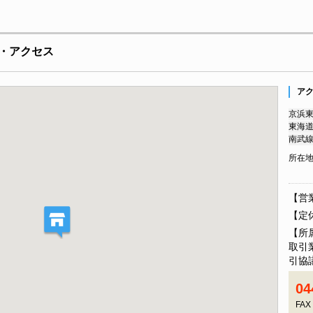
・アクセス
ア
京浜東
東海道
南武線
所在
【営業
【定
【所
取引
引協
04
FAX