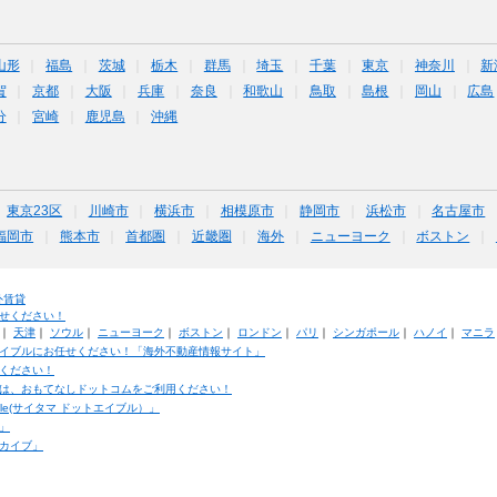
山形
福島
茨城
栃木
群馬
埼玉
千葉
東京
神奈川
新
賀
京都
大阪
兵庫
奈良
和歌山
鳥取
島根
岡山
広島
分
宮崎
鹿児島
沖縄
東京23区
川崎市
横浜市
相模原市
静岡市
浜松市
名古屋市
福岡市
熊本市
首都圏
近畿圏
海外
ニューヨーク
ボストン
外賃貸
せください！
｜
天津
｜
ソウル
｜
ニューヨーク
｜
ボストン
｜
ロンドン
｜
パリ
｜
シンガポール
｜
ハノイ
｜
マニラ
イブルにお任せください！「海外不動産情報サイト」
ください！
は、おもてなしドットコムをご利用ください！
ble(サイタマ ドットエイブル）」
」
カイブ」