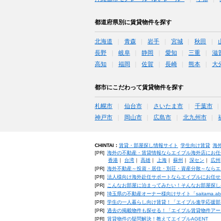
都道府県別に賃貸物件を探す
北海道
青森
岩手
宮城
秋田
長野
岐阜
静岡
愛知
三重
滋
高知
福岡
佐賀
長崎
熊本
大
都市にこだわって賃貸物件を探す
札幌市
仙台市
さいたま市
千葉市
神戸市
岡山市
広島市
北九州市
CHINTAI：
賃貸・部屋探し情報サイト
学生向け賃貸
海
[PR]
海外の不動産・賃貸情報ならエイブル海外店にお任
香港
｜
台湾
｜
高雄
｜
上海
｜
蘇州
｜
深セン
｜
広州
[PR]
海外不動産～投資・居住・別荘・資産分散～ならエ
[PR]
法人様向け海外赴任サポートならエイブルにお任せ
[PR]
こんなお部屋に泊まってみたい！そんなお部屋探し
[PR]
埼玉県の不動産オーナー様向けサイト「saitama.a
[PR]
学生の一人暮らし向け賃貸！「エイブル進学応援部
[PR]
過去の掲載物件も探せる！「エイブル賃貸物件アー
[PR]
賃貸物件の疑問解決！教えてエイブルAGENT