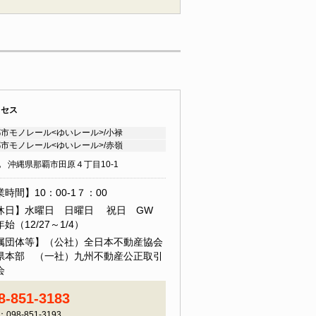
クセス
市モノレール<ゆいレール>/小禄
市モノレール<ゆいレール>/赤嶺
地
沖縄県那覇市田原４丁目10-1
時間】10：00-1７：00
休日】水曜日 日曜日 祝日 GW
始（12/27～1/4）
属団体等】（公社）全日本不動産協会
県本部 （一社）九州不動産公正取引
会
8-851-3183
：098-851-3193