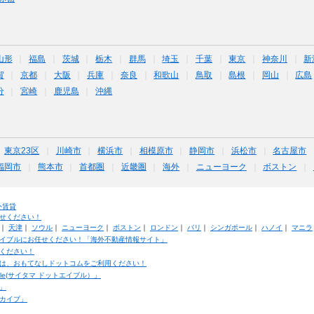
山形
福島
茨城
栃木
群馬
埼玉
千葉
東京
神奈川
新
賀
京都
大阪
兵庫
奈良
和歌山
鳥取
島根
岡山
広島
分
宮崎
鹿児島
沖縄
東京23区
川崎市
横浜市
相模原市
静岡市
浜松市
名古屋市
福岡市
熊本市
首都圏
近畿圏
海外
ニューヨーク
ボストン
外賃貸
せください！
｜
天津
｜
ソウル
｜
ニューヨーク
｜
ボストン
｜
ロンドン
｜
パリ
｜
シンガポール
｜
ハノイ
｜
マニラ
イブルにお任せください！「海外不動産情報サイト」
ください！
は、おもてなしドットコムをご利用ください！
ble(サイタマ ドットエイブル）」
」
カイブ」