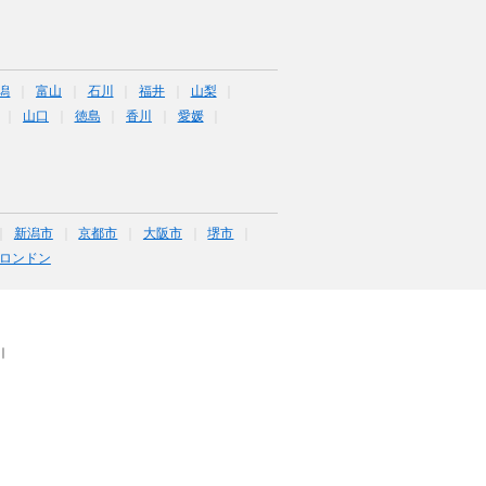
潟
富山
石川
福井
山梨
山口
徳島
香川
愛媛
新潟市
京都市
大阪市
堺市
ロンドン
｜