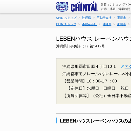
賃貸マンション･アパー
在地・地図・営業時間
CHINTAIトップ
沖縄県
不動産会社
那覇市
CHINTAIトップ
不動産会社
沖縄県
那覇市
LEBENハウス レーベンハウ
沖縄県知事免許（1）第5412号
沖縄県那覇市田原４丁目10-1
ア
沖縄都市モノレール<ゆいレール>/小
【営業時間】10：00-1７：00
【定休日】水曜日 日曜日 祝日 G
【所属団体等】（公社）全日本不動
LEBENハウスレーベンハウスの