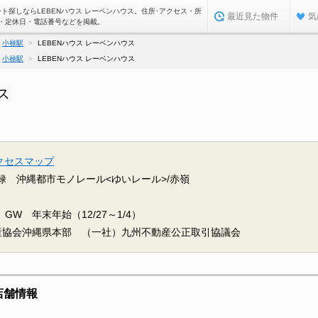
ト探しならLEBENハウス レーベンハウス。住所･アクセス・所
最近見た物件
気
・定休日・電話番号などを掲載。
小禄駅
LEBENハウス レーベンハウス
小禄駅
LEBENハウス レーベンハウス
ス
クセスマップ
禄
沖縄都市モノレール<ゆいレール>/赤嶺
W 年末年始（12/27～1/4）
産協会沖縄県本部 （一社）九州不動産公正取引協議会
店舗情報