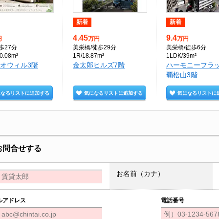
新着
新着
4.45
9.4
円
万円
万円
歩27分
美栄橋
/徒歩29分
美栄橋
/徒歩6分
0.08m²
1R/18.87m²
1LDK/39m²
オウィル3階
金太郎ヒルズ7階
ハーモニーフラ
覇松山3階
になるリストに追加する
気になるリストに追加する
気になるリストに
お問合せする
お名前（カナ）
ルアドレス
電話番号