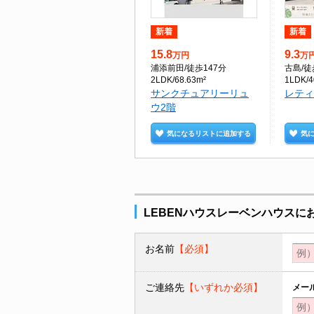
新着
新着
15.8
9.3
万円
万
浦添前田
/徒歩147分
古島
/徒
2LDK/68.63m²
1LDK/4
サンクチュアリーリュ
レティ
ウ2階
気になるリストに追加する
気
LEBENハウスレーベンハウスに
お名前
【必須】
ご連絡先
【いずれか必須】
メー