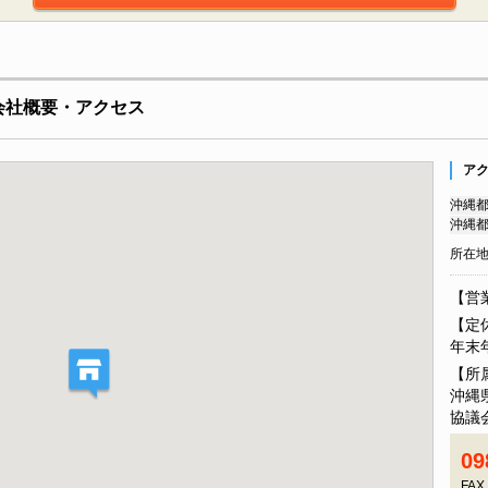
会社概要・アクセス
ア
沖縄都
沖縄都
所在
【営業
【定
年末年
【所
沖縄
協議
09
FAX