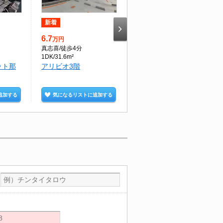
新着
新着
6.7
6.6
万円
万円
真志喜
/徒歩4分
美栄橋
/徒歩18分
1DK/31.6m²
1K/28.78m²
ット那
アリビオ3階
アークヒルズⅡ5階
追加する
気になるリストに追加する
気になるリストに追加する