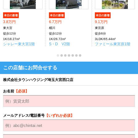
本日の新着
本日の新着
本日の新着
3.8万円
6.7万円
9.1万円
東大宮
桶川
東宮原
徒歩12分
徒歩12分
徒歩6分
1K/18.27m²
1K/26.72m²
3LDK/65.44m²
シャレー東大宮1階
S・D V2階
ファミール東宮原1階
この店舗にお問合せする
株式会社タウンハウジング埼玉大宮西口店
お名前
【必須】
メールアドレス/電話番号
【いずれか必須】