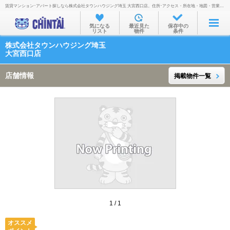
賃貸マンション･アパート探しなら株式会社タウンハウジング埼玉 大宮西口店。住所･アクセス・所在地・地図・営業時間・定休日・電話番号などを掲載。
お部屋を探す
気になる
最近見た
保存中の
リスト
物件
条件
沿線・駅から
株式会社タウンハウジング埼玉
住所から
大宮西口店
家賃相場から
店舗情報
掲載物件一覧
通勤通学時間から
物件特集から
不動産会社から
TOP
1
/
1
オススメ