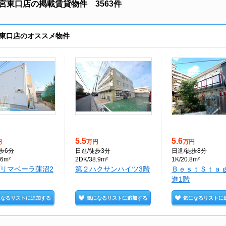
東口店の掲載賃貸物件 3563件
東口店のオススメ物件
5.5
5.6
円
万円
万円
徒歩6分
日進
/徒歩3分
日進
/徒歩8分
06m²
2DK/38.9m²
1K/20.8m²
リマベーラ蓮沼2
第２ハクサンハイツ3階
ＢｅｓｔＳｔａ
進1階
になるリストに追加する
気になるリストに追加する
気になるリストに