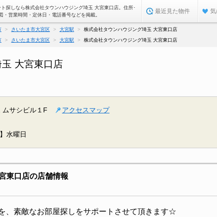
ート探しなら株式会社タウンハウジング埼玉 大宮東口店。住所･
最近見た物件
気
図・営業時間・定休日・電話番号などを掲載。
市
さいたま市大宮区
大宮駅
株式会社タウンハウジング埼玉 大宮東口店
市
さいたま市大宮区
大宮駅
株式会社タウンハウジング埼玉 大宮東口店
玉 大宮東口店
 ムサシビル１F
アクセスマップ
】水曜日
宮東口店の店舗情報
を、素敵なお部屋探しをサポートさせて頂きます☆