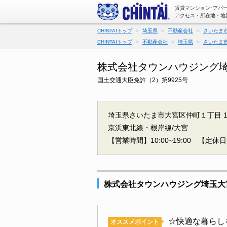
賃貸マンション･アパ
アクセス・所在地・地
CHINTAIトップ
埼玉県
不動産会社
さいたま
CHINTAIトップ
不動産会社
埼玉県
さいたま
株式会社タウンハウジング埼
国土交通大臣免許（2）第9925号
埼玉県さいたま市大宮区仲町１丁目 1
京浜東北線・根岸線/大宮
【営業時間】10:00~19:00
【定休日
株式会社タウンハウジング埼玉大
☆快適な暮らし
オススメポイント