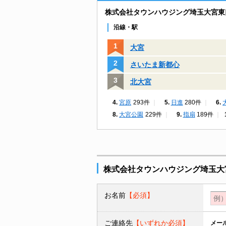
株式会社タウンハウジング埼玉大宮東
沿線・駅
大宮
さいたま新都心
北大宮
宮原
293件
日進
280件
大宮公園
229件
指扇
189件
株式会社タウンハウジング埼玉大
お名前
【必須】
ご連絡先
【いずれか必須】
メー