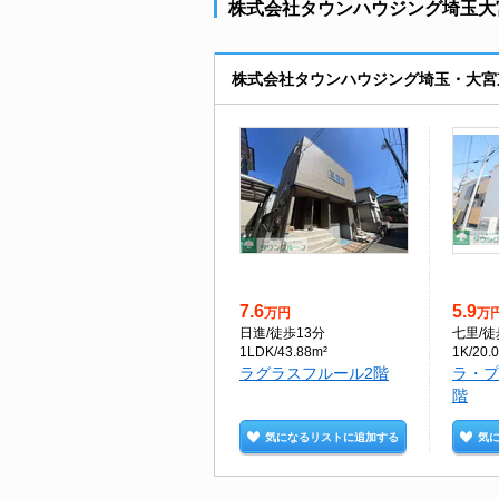
株式会社タウンハウジング埼玉大宮
株式会社タウンハウジング埼玉・大宮
7.6
5.9
万円
万
日進
/徒歩13分
七里
/
1LDK/43.88m²
1K/20.
ラグラスフルール2階
ラ・プ
階
気になるリストに追加する
気