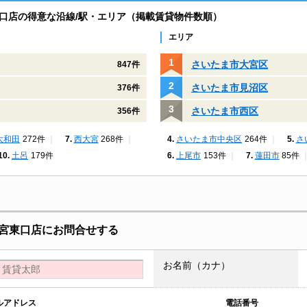
口店の得意な沿線/駅・エリア（掲載賃貸物件数順）
エリア
さいたま市大宮区
847件
さいたま市見沼区
376件
さいたま市西区
356件
大和田
272件
西大宮
268件
さいたま市中央区
264件
さ
土呂
179件
上尾市
153件
蓮田市
85件
宮東口店にお問合せする
お名前（カナ）
ルアドレス
電話番号