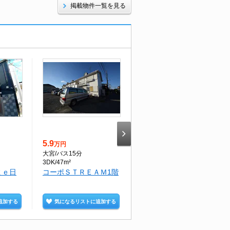
掲載物件一覧を見る
本日の新着
5.9
8
万円
万円
大宮
/バス15分
南浦和
/徒歩7分
3DK/47m²
1K/27.32m²
ｇｅ日
コーポＳＴＲＥＡＭ1階
アヴェニューみなみ浦
和5階
追加する
気になるリストに追加する
気になるリストに追加する