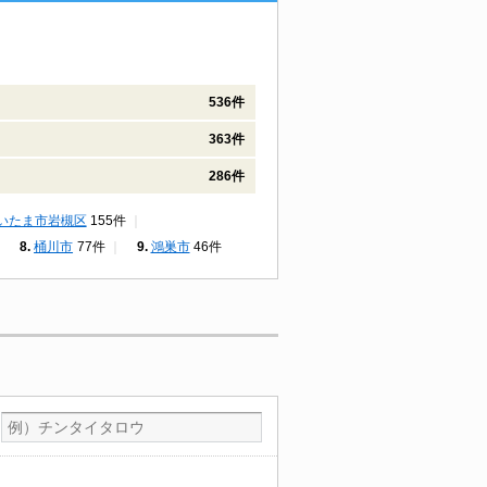
536件
363件
286件
いたま市岩槻区
155件
桶川市
77件
鴻巣市
46件