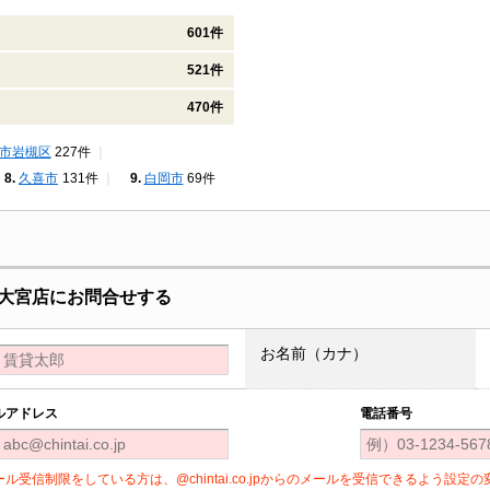
601件
521件
470件
市岩槻区
227件
久喜市
131件
白岡市
69件
大宮店にお問合せする
お名前（カナ）
ルアドレス
電話番号
ール受信制限をしている方は、@chintai.co.jpからのメールを受信できるよう設