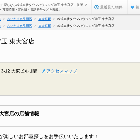
ート探しなら株式会社タウンハウジング埼玉 東大宮店。住所･ア
最近見た物件
気
・営業時間・定休日・電話番号などを掲載。
市
さいたま市見沼区
東大宮駅
株式会社タウンハウジング埼玉 東大宮店
市
さいたま市見沼区
東大宮駅
株式会社タウンハウジング埼玉 東大宮店
玉 東大宮店
12 大東ビル 1階
アクセスマップ
大宮店の店舗情報
が楽しいお部屋探しをお手伝いいたします！