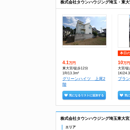
株式会社タウンハウジング埼玉・東大
本日
4.1
10
万円
万円
東大宮
/徒歩12分
大宮
/
1R/13.3m²
1K/24.
グリーンハイツ 上尾2
ブラン
階
気になるリストに追加する
気
株式会社タウンハウジング埼玉東大宮
エリア