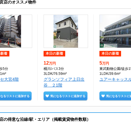
宮店のオススメ物件
の新着
本日の新着
本日の新着
12
5
万円
万円
徒歩5分
桶川
/バス3分
東武動物公園
/徒歩1
31m²
3LDK/76.59m²
1LDK/39.6m²
セ大宮4階
グランソフィア上日出
ユアーキャッスル
谷 ２1階
になるリストに追加する
気になるリストに追加する
気になるリストに
店の得意な沿線/駅・エリア（掲載賃貸物件数順）