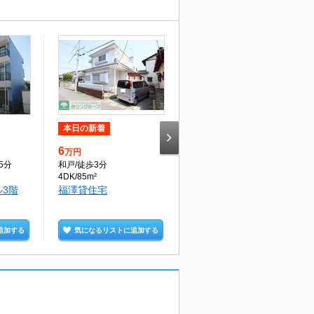
本日の新着
本日の新着
6
7.2
万円
万円
5分
和戸
/徒歩3分
吉野原
/徒歩3分
4DK/85m²
1DK/27m²
3階
福澤貸住宅
ジーメゾン大宮今羽町3
階
追加する
気になるリストに追加する
気になるリストに追加する