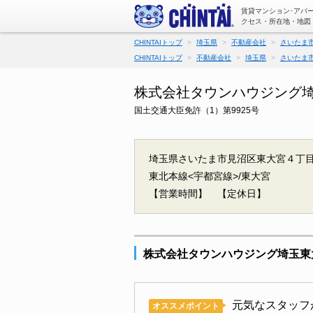
賃貸マンション･アパ
クセス・所在地・地図
CHINTAIトップ
埼玉県
不動産会社
さいたま
CHINTAIトップ
不動産会社
埼玉県
さいたま
株式会社タウンハウジング埼
国土交通大臣免許（1）第9925号
埼玉県さいたま市見沼区東大宮４丁目3-
東北本線<宇都宮線>/東大宮
【営業時間】
【定休日】
株式会社タウンハウジング埼玉東
元気なスタッフ
オススメポイント