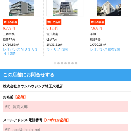
本日の新着
本日の新着
本日の新着
6.7万円
8.1万円
7.6万円
三郷中央
吉川美南
草加
徒歩17分
徒歩7分
徒歩9分
1K/19.87m²
1K/31.21m²
1K/20.28m²
レオパレスＭＵＳＡＳ
ラ・リノII3階
レオパレス銀杏2階
ＨＩ3階
この店舗にお問合せする
株式会社タウンハウジング埼玉八潮店
お名前
【必須】
メールアドレス/電話番号
【いずれか必須】