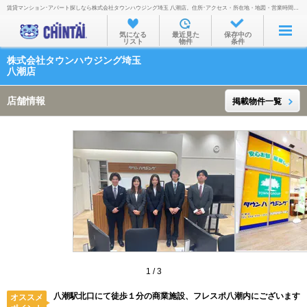
賃貸マンション･アパート探しなら株式会社タウンハウジング埼玉 八潮店。住所･アクセス・所在地・地図・営業時間・定休日・電話番号などを掲載。
お部屋を探す
気になる
最近見た
保存中の
リスト
物件
条件
沿線・駅から
株式会社タウンハウジング埼玉
住所から
八潮店
家賃相場から
店舗情報
掲載物件一覧
通勤通学時間から
物件特集から
不動産会社から
TOP
1
/
3
八潮駅北口にて徒歩１分の商業施設、フレスポ八潮内にございます
オススメ