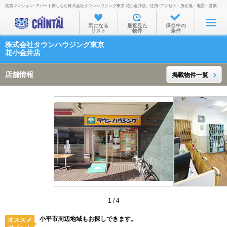
賃貸マンション･アパート探しなら株式会社タウンハウジング東京 花小金井店。住所･アクセス・所在地・地図・営業時間・定休日・電話番号などを掲載。
お部屋を探す
気になる
最近見た
保存中の
リスト
物件
条件
沿線・駅から
株式会社タウンハウジング東京
住所から
花小金井店
家賃相場から
店舗情報
掲載物件一覧
通勤通学時間から
物件特集から
不動産会社から
TOP
1
/
4
小平市周辺地域もお探しできます。
オススメ