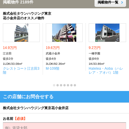
掲載物件 2189件
掲載物件一覧
株式会社タウンハウジング東京
花小金井店のオススメ物件
14.9万円
19.6万円
9.2万円
江古田
武蔵小金井
一橋学園
徒歩2分
徒歩4分
徒歩6分
1LDK/33.08m²
3LDK/92.36m²
1K/33.86m²
クレストコート江古田3
M-109階
Halelea・Aoba（ハレ
階
レア・アオバ）1階
この店舗にお問合せする
株式会社タウンハウジング東京花小金井店
お名前
【必須】