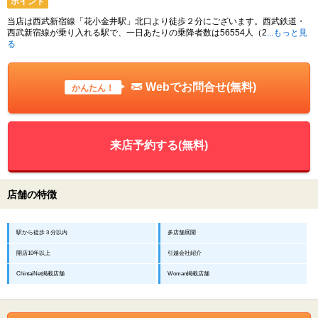
ポイント
当店は西武新宿線「花小金井駅」北口より徒歩２分にございます。西武鉄道・
西武新宿線が乗り入れる駅で、一日あたりの乗降者数は56554人（2
...もっと見
る
Webでお問合せ(無料)
かんたん！
来店予約する(無料)
店舗の特徴
駅から徒歩３分以内
多店舗展開
開店10年以上
引越会社紹介
ChintaiNet掲載店舗
Woman掲載店舗