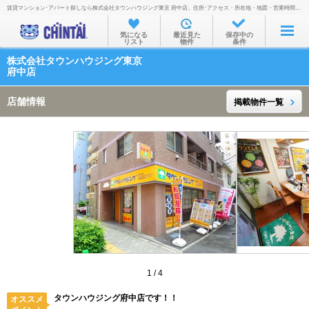
賃貸マンション･アパート探しなら株式会社タウンハウジング東京 府中店。住所･アクセス・所在地・地図・営業時間・定休日・電話番号などを掲載。
お部屋を探す
気になる
最近見た
保存中の
リスト
物件
条件
沿線・駅から
株式会社タウンハウジング東京
住所から
府中店
家賃相場から
店舗情報
掲載物件一覧
通勤通学時間から
物件特集から
不動産会社から
TOP
1
/
4
タウンハウジング府中店です！！
オススメ