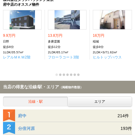
府中店のオススメ物件
9.9万円
13.8万円
16万円
日野
多磨霊園
稲城
徒歩8分
徒歩12分
徒歩9分
1LDK/35.57m²
2LDK/65.17m²
2LDK+S/71.62m²
レアルＭＫＭ2階
フローラコート3階
ヒルトップハウス
当店の得意な沿線/駅・エリア
（掲載物件数順）
沿線・駅
エリア
府中
214件
分倍河原
193件