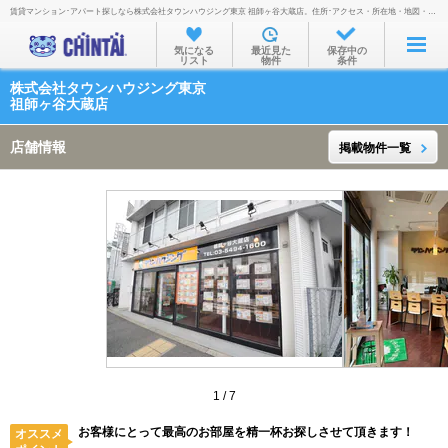
賃貸マンション･アパート探しなら株式会社タウンハウジング東京 祖師ヶ谷大蔵店。住所･アクセス・所在地・地図・営業時間・定休日・電話番号などを掲載。
お部屋を探す
気になる
最近見た
保存中の
リスト
物件
条件
沿線・駅から
株式会社タウンハウジング東京
住所から
祖師ヶ谷大蔵店
家賃相場から
店舗情報
掲載物件一覧
通勤通学時間から
物件特集から
不動産会社から
TOP
1
/
7
お客様にとって最高のお部屋を精一杯お探しさせて頂きます！
オススメ