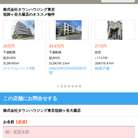
株式会社タウンハウジング東京
祖師ヶ谷大蔵店のオススメ物件
20万円
24.9万円
27万円
千歳船橋
千歳船橋
経堂
徒歩18分
徒歩6分
バス13分
3LDK/65m²
2LDK/56.13m²
3DK/76.87m²
ロイヤルパーク4階
nidoSAKURAGAOKA2
船橋戸建
階
この店舗にお問合せする
株式会社タウンハウジング東京祖師ヶ谷大蔵店
お名前
【必須】