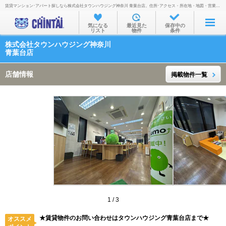
賃貸マンション･アパート探しなら株式会社タウンハウジング神奈川 青葉台店。住所･アクセス・所在地・地図・営業時間・定休日・電話番号などを掲載。
お部屋を探す
気になる
最近見た
保存中の
リスト
物件
条件
沿線・駅から
株式会社タウンハウジング神奈川
住所から
青葉台店
家賃相場から
店舗情報
掲載物件一覧
通勤通学時間から
物件特集から
不動産会社から
TOP
1
/
3
★賃貸物件のお問い合わせはタウンハウジング青葉台店まで★
オススメ