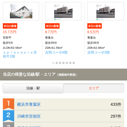
本日の新着
本日の新着
本日の新着
15.7万円
8.7万円
8.5万円
宮前平
青葉台
青葉台
徒歩5分
徒歩36分
徒歩36分
2LDK/63.58m²
2DK/41.59m²
2DK/42.86m²
ｓｐｌｅｎｄｏｒｅ宮
吉岡コーポ4階
吉岡コーポ3階
前平1階
当店の得意な沿線/駅・エリア
（掲載物件数順）
沿線・駅
エリア
横浜市青葉区
433件
川崎市宮前区
297件