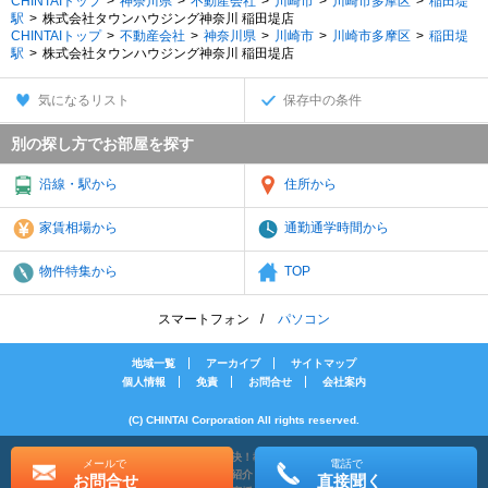
CHINTAIトップ
神奈川県
不動産会社
川崎市
川崎市多摩区
稲田堤
駅
株式会社タウンハウジング神奈川 稲田堤店
CHINTAIトップ
不動産会社
神奈川県
川崎市
川崎市多摩区
稲田堤
駅
株式会社タウンハウジング神奈川 稲田堤店
気になるリスト
保存中の条件
別の探し方でお部屋を探す
沿線・駅から
住所から
家賃相場から
通勤通学時間から
物件特集から
TOP
スマートフォン
パソコン
地域一覧
アーカイブ
サイトマップ
個人情報
免責
お問合せ
会社案内
(C) CHINTAI Corporation All rights reserved.
[PR]賃貸物件の疑問解決！教えてエイブルAGENT
メールで
電話で
[PR]賃貸生活の工夫を紹介！CHINTAI情報局
お問合せ
直接聞く