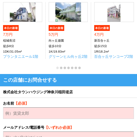
本日の新着
本日の新着
本日の新着
7万円
5万円
4万円
稲城長沼
向ヶ丘遊園
新百合ヶ丘
徒歩8分
徒歩10分
徒歩15分
1DK/31.05m²
1K/19.83m²
1R/18.2m²
プランタニエール1階
グリーンヒル向ヶ丘2階
百合ヶ丘サンコープ2階
この店舗にお問合せする
株式会社タウンハウジング神奈川稲田堤店
お名前
【必須】
メールアドレス/電話番号
【いずれか必須】