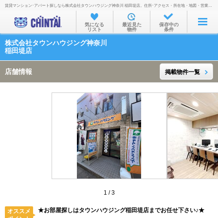
賃貸マンション･アパート探しなら株式会社タウンハウジング神奈川 稲田堤店。住所･アクセス・所在地・地図・営業時間・定休日・電話番号などを掲載。
お部屋を探す
気になる
最近見た
保存中の
リスト
物件
条件
沿線・駅から
株式会社タウンハウジング神奈川
住所から
稲田堤店
家賃相場から
店舗情報
掲載物件一覧
通勤通学時間から
物件特集から
不動産会社から
TOP
1
/
3
★お部屋探しはタウンハウジング稲田堤店までお任せ下さい♪★
オススメ