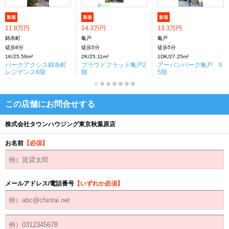
新着
新着
新着
11.8万円
14.3万円
13.3万円
錦糸町
亀戸
亀戸
徒歩8分
徒歩5分
徒歩5分
1K/25.59m²
2K/25.11m²
1DK/27.25m²
パークアクシス錦糸町
プラウドフラット亀戸2
アーバンパーク亀戸 II
レジデンス6階
階
5階
この店舗にお問合せする
株式会社タウンハウジング東京秋葉原店
お名前
【必須】
メールアドレス/電話番号
【いずれか必須】