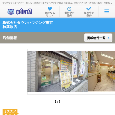
賃貸マンション･アパート探しなら株式会社タウンハウジング東京 秋葉原店。住所･アクセス・所在地・地図・営業時間・定休日・電話番号などを掲載。
お部屋を探す
気になる
最近見た
保存中の
リスト
物件
条件
沿線・駅から
株式会社タウンハウジング東京
住所から
秋葉原店
家賃相場から
店舗情報
掲載物件一覧
通勤通学時間から
物件特集から
不動産会社から
TOP
1
/
3
オススメ