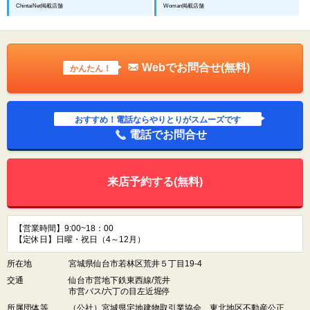
ChintaiNet掲載店舗
Woman掲載店舗
Webでお問合せ(無料)
かんたん！
おすすめ！電話ならやりとりがスムーズです
電話でお問合せ
来店予約する(無料)
【営業時間】9:00~18：00
【定休日】日曜・祝日（4～12月）
所在地
宮城県仙台市若林区荒井５丁目19-4
交通
仙台市営地下鉄東西線/荒井
市営バス/六丁の目左近堀停
所属団体等
（公社）宮城県宅地建物取引業協会 東北地区不動産公正