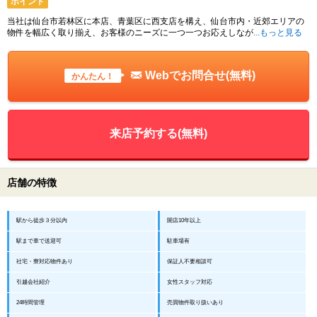
ポイント
当社は仙台市若林区に本店、青葉区に西支店を構え、仙台市内・近郊エリアの
物件を幅広く取り揃え、お客様のニーズに一つ一つお応えしなが
...もっと見る
Webでお問合せ(無料)
かんたん！
来店予約する(無料)
店舗の特徴
駅から徒歩３分以内
開店10年以上
駅まで車で送迎可
駐車場有
社宅・寮対応物件あり
保証人不要相談可
引越会社紹介
女性スタッフ対応
24時間管理
売買物件取り扱いあり