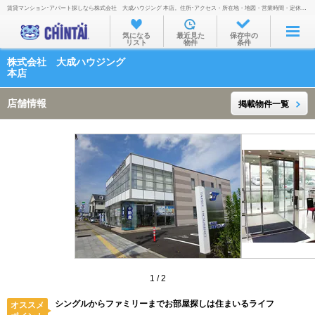
賃貸マンション･アパート探しなら株式会社 大成ハウジング 本店。住所･アクセス・所在地・地図・営業時間・定休日・電話番号などを掲載。
お部屋を探す
気になる
最近見た
保存中の
リスト
物件
条件
沿線・駅から
株式会社 大成ハウジング
住所から
本店
家賃相場から
店舗情報
掲載物件一覧
通勤通学時間から
物件特集から
不動産会社から
TOP
1
/
2
シングルからファミリーまでお部屋探しは住まいるライフ
オススメ