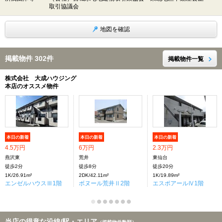
取引協議会
地図を確認
掲載物件 302件
掲載物件一覧
株式会社 大成ハウジング
本店のオススメ物件
本日の新着
本日の新着
本日の新着
4.5万円
6万円
2.3万円
燕沢東
荒井
東仙台
徒歩2分
徒歩8分
徒歩20分
1K/26.91m²
2DK/42.11m²
1K/19.89m²
エンゼルハウスⅢ1階
ボヌール荒井Ⅱ2階
エスポアールⅣ1階
当店の得意な沿線/駅・エリア