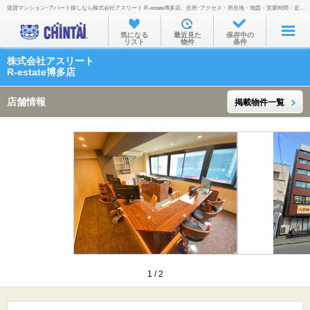
賃貸マンション･アパート探しなら株式会社アスリート R-estate博多店。住所･アクセス・所在地・地図・営業時間・定休日・電話番号などを掲載。
お部屋を探す
気になる
最近見た
保存中の
リスト
物件
条件
沿線・駅から
株式会社アスリート
住所から
R-estate博多店
家賃相場から
店舗情報
掲載物件一覧
通勤通学時間から
物件特集から
不動産会社から
TOP
1
/
2