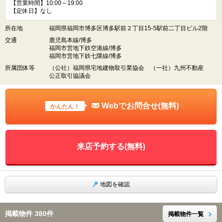
【営業時間】10:00～19:00
【定休日】なし
所在地
福岡県福岡市博多区博多駅前２丁目15-5駅前二丁目ビル2階
交通
鹿児島本線/博多
福岡市営地下鉄空港線/博多
福岡市営地下鉄七隈線/博多
所属団体等
（公社）福岡県宅地建物取引業協会 （一社）九州不動産
公正取引協議会
Webでお問合せ(無料)
かんたん！
来店予約する(無料)
地図を確認
掲載物件 380件
掲載物件一覧