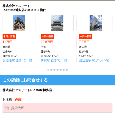
株式会社アスリート
R-estate博多店のオススメ物件
本日の新着
本日の新着
本日の新着
11万円
10.9万円
7.3万円
渡辺通
伊賀
渡辺通
徒歩3分
徒歩3分
徒歩5分
1K/33.17m²
2LDK/55.28m²
1K/20.53m²
渡辺通駅 徒歩3分 5階
伊賀駅 徒歩3分 3階
渡辺通駅 徒歩5分 5階
この店舗にお問合せする
株式会社アスリートR-estate博多店
お名前
【必須】