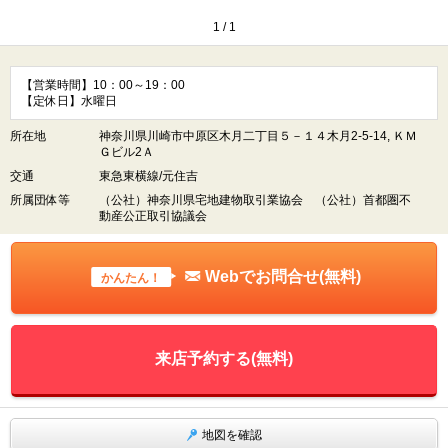
1
/
1
【営業時間】10：00～19：00
【定休日】水曜日
所在地
神奈川県川崎市中原区木月二丁目５－１４木月2-5-14, ＫＭ
Ｇビル2Ａ
交通
東急東横線/元住吉
所属団体等
（公社）神奈川県宅地建物取引業協会 （公社）首都圏不
動産公正取引協議会
Webでお問合せ(無料)
かんたん！
来店予約する(無料)
地図を確認