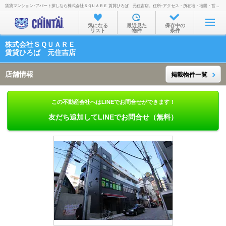
賃貸マンション･アパート探しなら株式会社ＳＱＵＡＲＥ 賃貸ひろば 元住吉店。住所･アクセス・所在地・地図・営業時間・定休日・電話番号などを掲載。
お部屋を探す
気になる
最近見た
保存中の
リスト
物件
条件
沿線・駅から
株式会社ＳＱＵＡＲＥ
住所から
賃貸ひろば 元住吉店
家賃相場から
店舗情報
掲載物件一覧
通勤通学時間から
この不動産会社へはLINEでお問合せができます！
物件特集から
友だち追加してLINEでお問合せ（無料）
不動産会社から
TOP