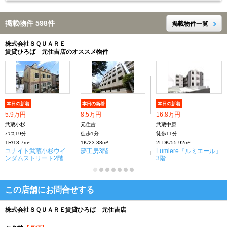
掲載物件 598件
掲載物件一覧
株式会社ＳＱＵＡＲＥ
賃貸ひろば 元住吉店のオススメ物件
本日の新着
本日の新着
本日の新着
5.9万円
8.5万円
16.8万円
武蔵小杉
元住吉
武蔵中原
バス19分
徒歩1分
徒歩11分
1R/13.7m²
1K/23.38m²
2LDK/55.92m²
ユナイト武蔵小杉ウイ
夢工房3階
Lumiere『ルミエール』
ンダムストリート2階
3階
この店舗にお問合せする
株式会社ＳＱＵＡＲＥ賃貸ひろば 元住吉店