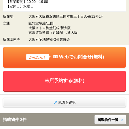
【営業時間】10:00～19:00
【定休日】水曜日
所在地
大阪府大阪市淀川区三国本町三丁目35番12号1F
交通
阪急宝塚線/三国
大阪メトロ御堂筋線/新大阪
東海道新幹線（近畿圏）/新大阪
所属団体等
大阪府宅地建物取引業協会
Webでお問合せ(無料)
かんたん！
来店予約する(無料)
地図を確認
掲載物件 2件
掲載物件一覧