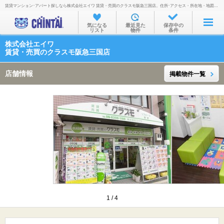
賃貸マンション･アパート探しなら株式会社エイワ 賃貸・売買のクラスモ阪急三国店。住所･アクセス・所在地・地図・営業時間・定休日・電話番号などを掲載。
お部屋を探す
気になる
最近見た
保存中の
リスト
物件
条件
沿線・駅から
株式会社エイワ
住所から
賃貸・売買のクラスモ阪急三国店
家賃相場から
店舗情報
掲載物件一覧
通勤通学時間から
物件特集から
不動産会社から
TOP
1
/
4