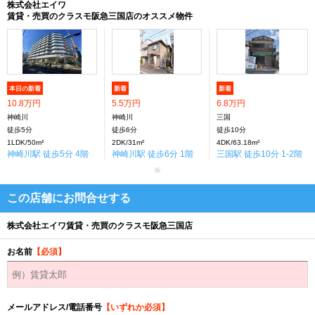
株式会社エイワ
賃貸・売買のクラスモ阪急三国店のオススメ物件
本日の新着
新着
新着
10.8万円
5.5万円
6.8万円
神崎川
神崎川
三国
徒歩5分
徒歩6分
徒歩10分
1LDK/50m²
2DK/31m²
4DK/63.18m²
神崎川駅 徒歩5分 4階
神崎川駅 徒歩6分 1階
三国駅 徒歩10分 1-2階
この店舗にお問合せする
株式会社エイワ賃貸・売買のクラスモ阪急三国店
お名前
【必須】
メールアドレス/電話番号
【いずれか必須】