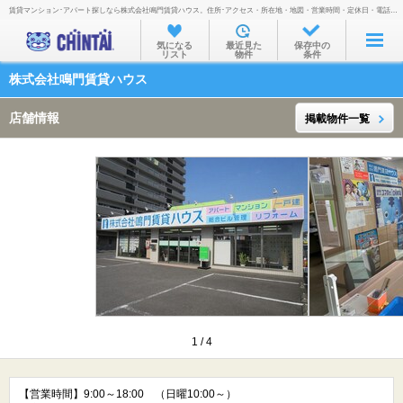
賃貸マンション･アパート探しなら株式会社鳴門賃貸ハウス。住所･アクセス・所在地・地図・営業時間・定休日・電話番号などを掲載。
お部屋を探す
気になる
最近見た
保存中の
リスト
物件
条件
沿線・駅から
株式会社鳴門賃貸ハウス
住所から
店舗情報
掲載物件一覧
家賃相場から
通勤通学時間から
物件特集から
不動産会社から
TOP
1
/
4
【営業時間】9:00～18:00 （日曜10:00～）