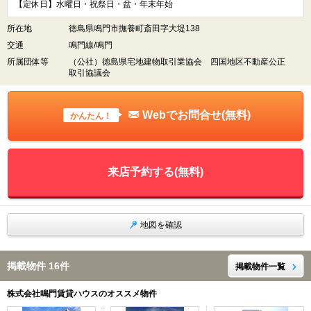
【定休日】水曜日・祝祭日・盆・年末年始
所在地
徳島県鳴門市撫養町斎田字大堤138
交通
鳴門線/鳴門
所属団体等
（公社）徳島県宅地建物取引業協会 四国地区不動産公正
取引協議会
Webでお問合せ(無料)
かんたん！
来店予約する(無料)
地図を確認
掲載物件 16件
掲載物件一覧
株式会社鳴門賃貸ハウスのオススメ物件