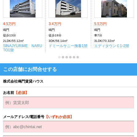
4.5万円
3.4万円
5.5万円
鳴門
鳴門
鳴門
徒歩13分
徒歩19分
車7分
2LDK/55.12m²
3DK/58.14m²
3LDK/70.32m²
SINAJYURIME NARU
ドミールサニー撫養1階
エディタウンＣ1-2階
TO1階
この店舗にお問合せする
株式会社鳴門賃貸ハウス
お名前
【必須】
メールアドレス/電話番号
【いずれか必須】