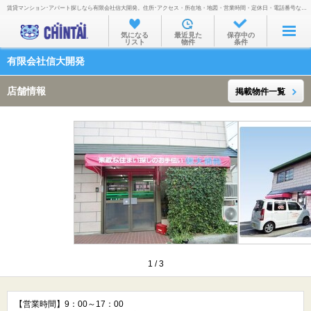
賃貸マンション･アパート探しなら有限会社信大開発。住所･アクセス・所在地・地図・営業時間・定休日・電話番号などを掲載。
お部屋を探す
気になる
最近見た
保存中の
リスト
物件
条件
沿線・駅から
有限会社信大開発
住所から
店舗情報
掲載物件一覧
家賃相場から
通勤通学時間から
物件特集から
不動産会社から
TOP
1
/
3
【営業時間】9：00～17：00