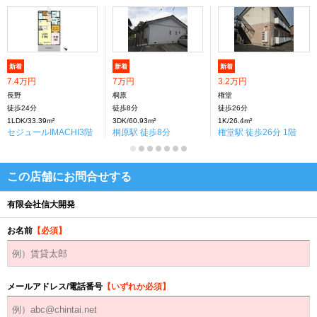
新着
新着
新着
7.4万円
7万円
3.2万円
長野
桐原
権堂
徒歩24分
徒歩8分
徒歩26分
1LDK/33.39m²
3DK/60.93m²
1K/26.4m²
セジュールIMACHI3階
桐原駅 徒歩8分
権堂駅 徒歩26分 1階
この店舗にお問合せする
有限会社信大開発
お名前
【必須】
メールアドレス/電話番号
【いずれか必須】