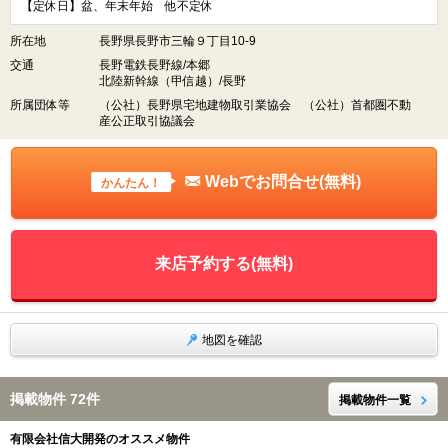
【定休日】盆、年末年始 他不定休
所在地
長野県長野市三輪９丁目10-9
交通
長野電鉄長野線/本郷
北陸新幹線（甲信越）/長野
所属団体等
（公社）長野県宅地建物取引業協会 （公社）首都圏不動
産公正取引協議会
Webでお問合せ(無料)
かんたん！
来店予約する(無料)
地図を確認
掲載物件 72件
掲載物件一覧
有限会社信大開発のオススメ物件