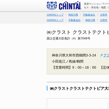
賃貸マンション･アパ
セス・所在地・地図・
CHINTAIトップ
神奈川県
不動産会社
大和市
CHINTAIトップ
不動産会社
神奈川県
大和市
㈱クラスト クラストテクト
国土交通大臣免許（4）第7049号
神奈川県大和市西鶴間3-3-24
ア
小田急江ノ島線/鶴間
【営業時間】9：00～18：00
【定
㈱クラストクラストテクトピア大