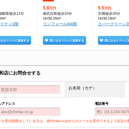
5.6
5.5
万円
万円
相模原
/徒歩12分
相武台前
/徒歩10分
古淵
/徒歩20分
24m²
1K/30.35m²
1K/30.29m²
リティ1階
コンフォールIII4階
エバーグリーン2
になるリストに追加する
気になるリストに追加する
気になるリストに
和店にお問合せする
お名前（カナ）
ルアドレス
電話番号
ール受信制限をしている方は、@chintai.co.jpからのメールを受信できるよう設