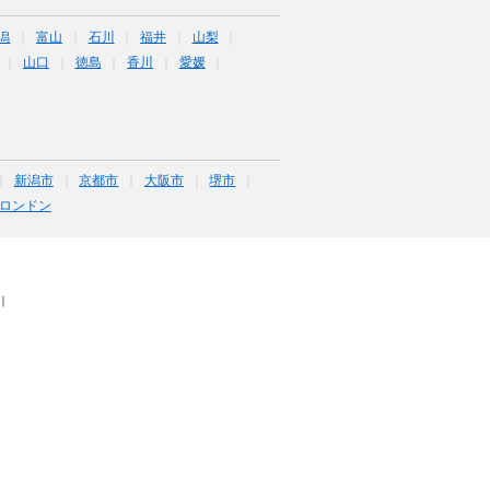
潟
富山
石川
福井
山梨
山口
徳島
香川
愛媛
新潟市
京都市
大阪市
堺市
ロンドン
｜