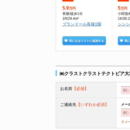
5.9
5
万円
万円
長後
/徒歩1分
小田急
1R/29.4m²
1K/30.
プランドール長後1階
シンシ
気になるリストに追加する
気
㈱クラストクラストテクトピア大
お名前
【必須】
ご連絡先
【いずれか必須】
メー
※メ