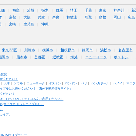
山形
福島
茨城
栃木
群馬
埼玉
千葉
東京
神奈川
新
賀
京都
大阪
兵庫
奈良
和歌山
鳥取
島根
岡山
広島
分
宮崎
鹿児島
沖縄
東京23区
川崎市
横浜市
相模原市
静岡市
浜松市
名古屋市
福岡市
熊本市
首都圏
近畿圏
海外
ニューヨーク
ボストン
外賃貸
せください！
｜
天津
｜
ソウル
｜
ニューヨーク
｜
ボストン
｜
ロンドン
｜
パリ
｜
シンガポール
｜
ハノイ
｜
マニラ
イブルにお任せください！「海外不動産情報サイト」
ください！
は、おもてなしドットコムをご利用ください！
ble(サイタマ ドットエイブル）」
」
カイブ」
INTAIライブラリー