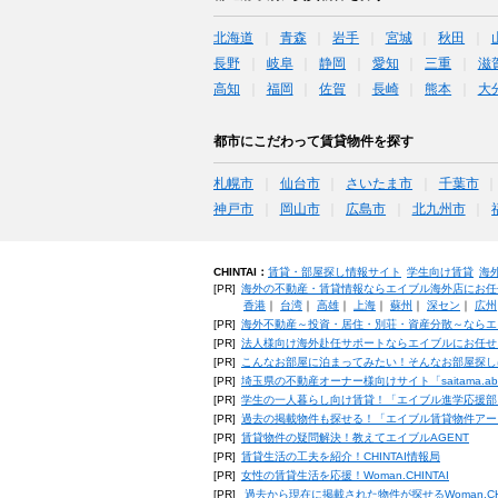
北海道
青森
岩手
宮城
秋田
長野
岐阜
静岡
愛知
三重
滋
高知
福岡
佐賀
長崎
熊本
大
都市にこだわって賃貸物件を探す
札幌市
仙台市
さいたま市
千葉市
神戸市
岡山市
広島市
北九州市
CHINTAI：
賃貸・部屋探し情報サイト
学生向け賃貸
海
[PR]
海外の不動産・賃貸情報ならエイブル海外店にお任
香港
｜
台湾
｜
高雄
｜
上海
｜
蘇州
｜
深セン
｜
広州
[PR]
海外不動産～投資・居住・別荘・資産分散～ならエ
[PR]
法人様向け海外赴任サポートならエイブルにお任せ
[PR]
こんなお部屋に泊まってみたい！そんなお部屋探し
[PR]
埼玉県の不動産オーナー様向けサイト「saitama.a
[PR]
学生の一人暮らし向け賃貸！「エイブル進学応援部
[PR]
過去の掲載物件も探せる！「エイブル賃貸物件アー
[PR]
賃貸物件の疑問解決！教えてエイブルAGENT
[PR]
賃貸生活の工夫を紹介！CHINTAI情報局
[PR]
女性の賃貸生活を応援！Woman.CHINTAI
[PR]
過去から現在に掲載された物件が探せるWoman.CH