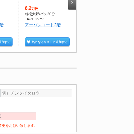
6.2
7.9
万円
万円
相模大野
/バス20分
相模大野
/徒歩2分
1K/30.29m²
1SK/35.81m²
階
アーバンコート2階
プレステージＳ6階
追加する
気になるリストに追加する
気になるリストに追加する
定の変更をお願い致します。