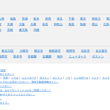
山形
福島
茨城
栃木
群馬
埼玉
千葉
東京
神奈川
新
賀
京都
大阪
兵庫
奈良
和歌山
鳥取
島根
岡山
広島
分
宮崎
鹿児島
沖縄
東京23区
川崎市
横浜市
相模原市
静岡市
浜松市
名古屋市
福岡市
熊本市
首都圏
近畿圏
海外
ニューヨーク
ボストン
外賃貸
せください！
｜
天津
｜
ソウル
｜
ニューヨーク
｜
ボストン
｜
ロンドン
｜
パリ
｜
シンガポール
｜
ハノイ
｜
マニラ
イブルにお任せください！「海外不動産情報サイト」
ください！
は、おもてなしドットコムをご利用ください！
ble(サイタマ ドットエイブル）」
」
カイブ」