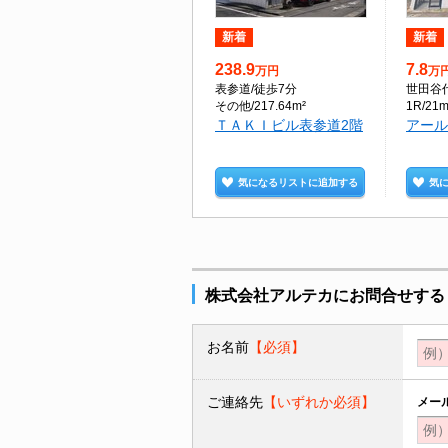
新着
新着
238.9
7.8
万円
万
表参道
/徒歩7分
世田谷
その他/217.64m²
1R/21m
ＴＡＫＩビル表参道2階
アール
気になるリストに追加する
気
株式会社アルテカにお問合せする
お名前
【必須】
ご連絡先
【いずれか必須】
メー