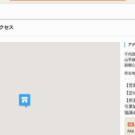
クセス
ア
千代田
山手線
副都心
所在
【営業
【定
【所
引業
協議
03
FAX