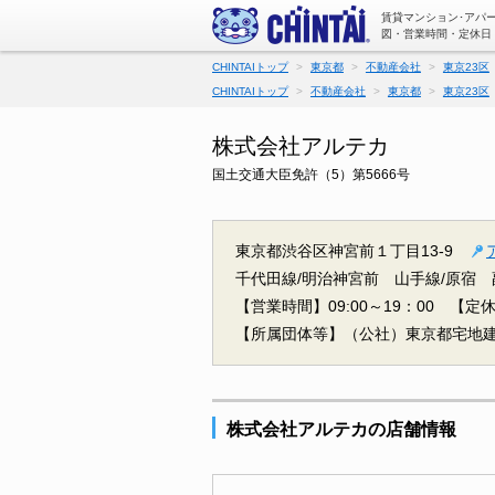
賃貸マンション･アパ
図・営業時間・定休日
CHINTAIトップ
東京都
不動産会社
東京23区
CHINTAIトップ
不動産会社
東京都
東京23区
株式会社アルテカ
国土交通大臣免許（5）第5666号
東京都渋谷区神宮前１丁目13-9
千代田線/明治神宮前
山手線/原宿
【営業時間】09:00～19：00
【定
【所属団体等】（公社）東京都宅地
株式会社アルテカの店舗情報