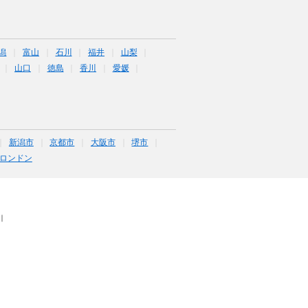
潟
富山
石川
福井
山梨
山口
徳島
香川
愛媛
新潟市
京都市
大阪市
堺市
ロンドン
｜