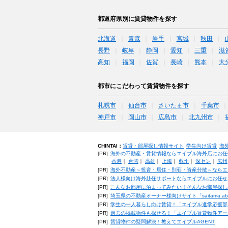
都道府県別に賃貸物件を探す
北海道
青森
岩手
宮城
秋田
長野
岐阜
静岡
愛知
三重
滋
高知
福岡
佐賀
長崎
熊本
大
都市にこだわって賃貸物件を探す
札幌市
仙台市
さいたま市
千葉市
神戸市
岡山市
広島市
北九州市
CHINTAI：
賃貸・部屋探し情報サイト
学生向け賃貸
海
[PR]
海外の不動産・賃貸情報ならエイブル海外店にお任
香港
｜
台湾
｜
高雄
｜
上海
｜
蘇州
｜
深セン
｜
広州
[PR]
海外不動産～投資・居住・別荘・資産分散～ならエ
[PR]
法人様向け海外赴任サポートならエイブルにお任せ
[PR]
こんなお部屋に泊まってみたい！そんなお部屋探し
[PR]
埼玉県の不動産オーナー様向けサイト「saitama.a
[PR]
学生の一人暮らし向け賃貸！「エイブル進学応援部
[PR]
過去の掲載物件も探せる！「エイブル賃貸物件アー
[PR]
賃貸物件の疑問解決！教えてエイブルAGENT