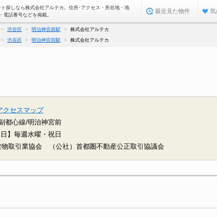
ート探しなら株式会社アルテカ。住所･アクセス・所在地・地
最近見た物件
気
・電話番号などを掲載。
渋谷区
明治神宮前駅
株式会社アルテカ
渋谷区
明治神宮前駅
株式会社アルテカ
アクセスマップ
副都心線/明治神宮前
休日】毎週水曜・祝日
建物取引業協会 （公社）首都圏不動産公正取引協議会