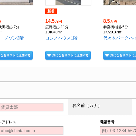
新着
14.5
8.5
円
万円
万円
代田
/徒歩7分
広尾
/徒歩11分
参宮橋
/徒歩5分
²
1DK/40m²
1K/20.37m²
・メゾン2階
ヨシノハウス1階
代々木パークハイ
になるリストに追加する
気になるリストに追加する
気になるリストに
お名前（カナ）
ルアドレス
電話番号