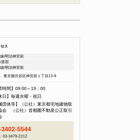
クセス
線/明治神宮前
/原宿
線/明治神宮前
地
東京都渋谷区神宮前１丁目13-9
時間】09:00～19：00
休日】毎週水曜・祝日
属団体等】（公社）東京都宅地建物取
協会 （公社）首都圏不動産公正取引
会
-3402-5544
：03-3479-2212