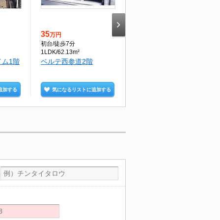
35
12.3
万円
万円
初台
/徒歩7分
参宮橋
/徒歩5分
1LDK/62.13m²
1DK/30.36m²
ム1階
ベルテ西参道2階
ロイヤルパレス代々木2
階
追加する
気になるリストに追加する
気になるリストに追加する