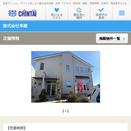
賃貸マンション･アパート探しなら株式会社幸建。住所･アクセス・所在地・地図・営業時間・定休日・電話番号などを掲載。
お部屋を探す
気になる
最近見た
保存中の
リスト
物件
条件
沿線・駅から
株式会社幸建
住所から
店舗情報
掲載物件一覧
家賃相場から
通勤通学時間から
物件特集から
不動産会社から
TOP
1
/
1
【営業時間】