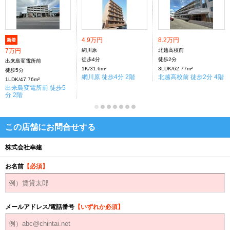
4.9万円
8.2万円
新着
7万円
網川原
北越高校前
徒歩4分
徒歩2分
出来島変電所前
1K/31.6m²
3LDK/62.77m²
徒歩5分
網川原 徒歩4分 2階
北越高校前 徒歩2分 4階
1LDK/47.76m²
出来島変電所前 徒歩5
分 2階
この店舗にお問合せする
株式会社幸建
お名前
【必須】
メールアドレス/電話番号
【いずれか必須】