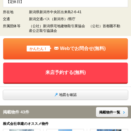
【定休日】
所在地
新潟県新潟市中央区出来島2-6-41
交通
新潟交通バス（新潟市）/県庁
所属団体等
（公社）新潟県宅地建物取引業協会 （公社）首都圏不動
産公正取引協議会
Webでお問合せ(無料)
かんたん！
来店予約する(無料)
地図を確認
掲載物件 43件
掲載物件一覧
株式会社幸建のオススメ物件