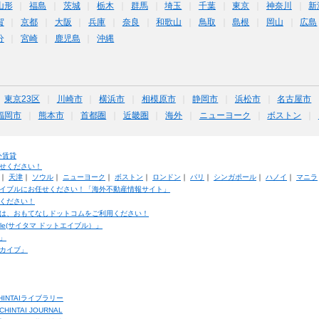
山形
福島
茨城
栃木
群馬
埼玉
千葉
東京
神奈川
新
賀
京都
大阪
兵庫
奈良
和歌山
鳥取
島根
岡山
広島
分
宮崎
鹿児島
沖縄
東京23区
川崎市
横浜市
相模原市
静岡市
浜松市
名古屋市
福岡市
熊本市
首都圏
近畿圏
海外
ニューヨーク
ボストン
外賃貸
せください！
｜
天津
｜
ソウル
｜
ニューヨーク
｜
ボストン
｜
ロンドン
｜
パリ
｜
シンガポール
｜
ハノイ
｜
マニラ
イブルにお任せください！「海外不動産情報サイト」
ください！
は、おもてなしドットコムをご利用ください！
ble(サイタマ ドットエイブル）」
」
カイブ」
INTAIライブラリー
TAI JOURNAL