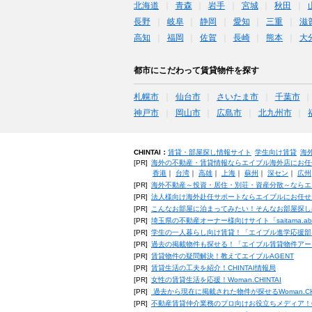
北海道
青森
岩手
宮城
秋田
長野
岐阜
静岡
愛知
三重
滋
高知
福岡
佐賀
長崎
熊本
大
都市にこだわって賃貸物件を探す
札幌市
仙台市
さいたま市
千葉市
神戸市
岡山市
広島市
北九州市
CHINTAI：
賃貸・部屋探し情報サイト
学生向け賃貸
海
[PR]
海外の不動産・賃貸情報ならエイブル海外店にお任
香港
｜
台湾
｜
高雄
｜
上海
｜
蘇州
｜
深セン
｜
広州
[PR]
海外不動産～投資・居住・別荘・資産分散～ならエ
[PR]
法人様向け海外赴任サポートならエイブルにお任せ
[PR]
こんなお部屋に泊まってみたい！そんなお部屋探し
[PR]
埼玉県の不動産オーナー様向けサイト「saitama.a
[PR]
学生の一人暮らし向け賃貸！「エイブル進学応援部
[PR]
過去の掲載物件も探せる！「エイブル賃貸物件アー
[PR]
賃貸物件の疑問解決！教えてエイブルAGENT
[PR]
賃貸生活の工夫を紹介！CHINTAI情報局
[PR]
女性の賃貸生活を応援！Woman.CHINTAI
[PR]
過去から現在に掲載された物件が探せるWoman.CH
[PR]
不動産賃貸仲介業務のプロ向けお役立ちメディア！CHIN