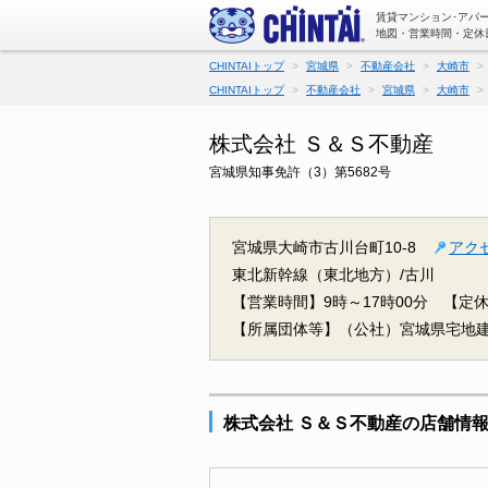
賃貸マンション･アパ
地図・営業時間・定休
CHINTAIトップ
宮城県
不動産会社
大崎市
CHINTAIトップ
不動産会社
宮城県
大崎市
株式会社 Ｓ＆Ｓ不動産
宮城県知事免許（3）第5682号
宮城県大崎市古川台町10-8
アク
東北新幹線（東北地方）/古川
【営業時間】9時～17時00分
【定休
【所属団体等】（公社）宮城県宅地
株式会社 Ｓ＆Ｓ不動産の店舗情