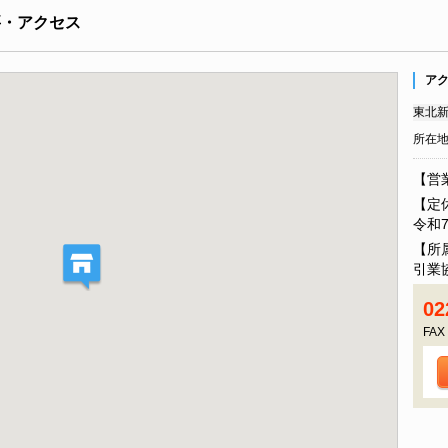
要・アクセス
ア
東北新
所在
【営
【定休
令和7
【所
引業
02
FAX