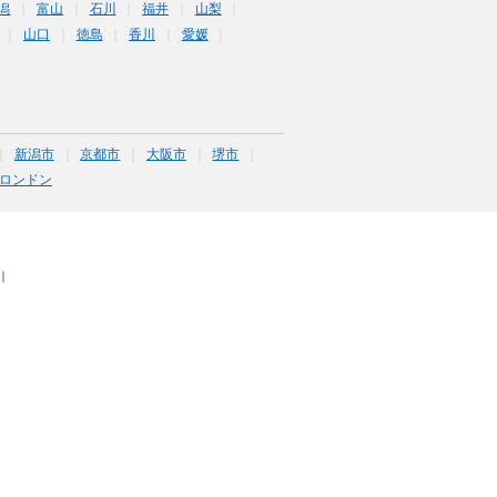
潟
富山
石川
福井
山梨
山口
徳島
香川
愛媛
新潟市
京都市
大阪市
堺市
ロンドン
｜