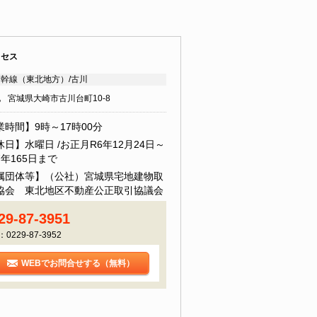
クセス
幹線（東北地方）/古川
地
宮城県大崎市古川台町10-8
業時間】9時～17時00分
日】水曜日 /お正月R6年12月24日～
年165日まで
属団体等】（公社）宮城県宅地建物取
協会 東北地区不動産公正取引協議会
29-87-3951
：0229-87-3952
WEBでお問合せする（無料）